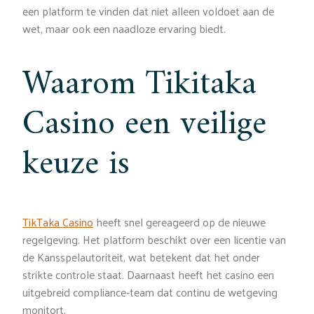
een platform te vinden dat niet alleen voldoet aan de
wet, maar ook een naadloze ervaring biedt.
Waarom Tikitaka
Casino een veilige
keuze is
TikTaka Casino
heeft snel gereageerd op de nieuwe
regelgeving. Het platform beschikt over een licentie van
de Kansspelautoriteit, wat betekent dat het onder
strikte controle staat. Daarnaast heeft het casino een
uitgebreid compliance‑team dat continu de wetgeving
monitort.