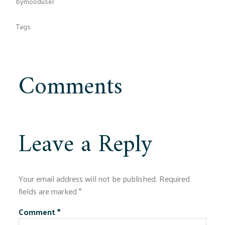
by
mooduser
Tags:
Comments
Leave a Reply
Your email address will not be published.
Required
fields are marked
*
Comment
*