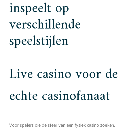
inspeelt op
verschillende
speelstijlen
Live casino voor de
echte casinofanaat
Voor spelers die de sfeer van een fysiek casino zoeken,