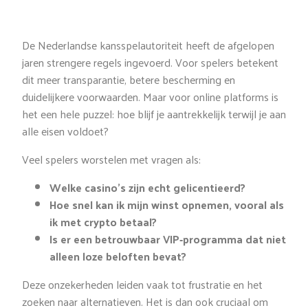
De Nederlandse kansspelautoriteit heeft de afgelopen
jaren strengere regels ingevoerd. Voor spelers betekent
dit meer transparantie, betere bescherming en
duidelijkere voorwaarden. Maar voor online platforms is
het een hele puzzel: hoe blijf je aantrekkelijk terwijl je aan
alle eisen voldoet?
Veel spelers worstelen met vragen als:
Welke casino’s zijn echt gelicentieerd?
Hoe snel kan ik mijn winst opnemen, vooral als
ik met crypto betaal?
Is er een betrouwbaar VIP‑programma dat niet
alleen loze beloften bevat?
Deze onzekerheden leiden vaak tot frustratie en het
zoeken naar alternatieven. Het is dan ook cruciaal om