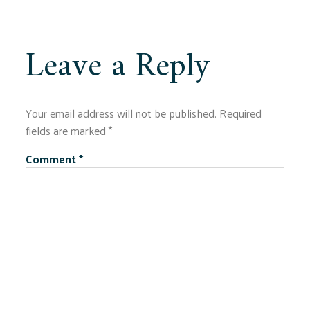
Leave a Reply
Your email address will not be published.
Required
fields are marked
*
Comment
*