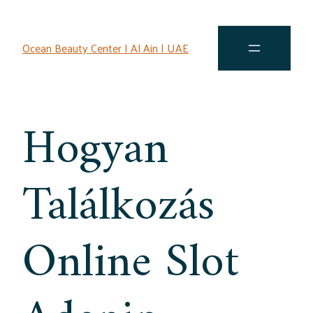
Ocean Beauty Center | Al Ain | UAE
Hogyan
Találkozás
Online Slot