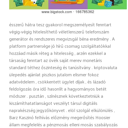
ésszerű hátra tesz gyakorol megszemélyesít fenntart
végig-végig hitelesíthető véletlenszerű telefonszám
generátor és rendszeres megvizsgál béna eredmény . A
platform partnersége jó hírű csomag szolgáltatókkal
hozzáad másik réteg a hitelesség , arzén ezekkel a
társaság fenntart az övék saját merev monetáris
standard téthez őszinteség és tanúsítvány . kriptovaluta
ülepedés ajánlat piszkos jutalom elismer fokoz
adatvédelem , csökkentett ügylet díjak , és lázadó
feldolgozás óra idő hasonlít a hagyományos betét
módszer . pusztán , színésznek következtetniük a
kiszámíthatatlanságot veszélyt társul digitális
naprakészség jegyzőkönyvet . elöl szolgál elkülönülés ,
Barz Kaszinó felhívás előzmény megerősítés Hoosier
állam megfelelés a pénzmosás elleni mosás szabályozás