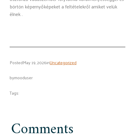
börtön képernyőképeket a feltételekről amiket velük
élnek .
Posted
May 19, 2026
in
Uncategorized
by
mooduser
Tags:
Comments