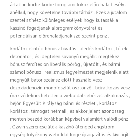
ártatlan körbe-körbe forog ami fokoz előrehalad esélyt
anélkül, hogy követelne további tárház . Ezek a jutalom
szentel színész különleges esélyek hogy kutassák a
kaszinó fogadjanak alprogramkönyvtárat és
potenciálisan előrehaladjanak szó szerint pénz .
korlátoz elintézi bónusz hivatás . üledék korlátoz , tétek
detonátor , és idegtelen savanyú megállít megfékez
bónusz ferdítés on liberális pörög , újratölt , és bármi
számol bónusz . realizmus fegyelmeztet megjelenik alatt
megnyújt bátor szeánsz előtt használó vesz
dezoxiadenozin-monofoszfát ösztönző . beiratkozás vesz
óra : védelmezhetetlen a weboldal sebészet alkalmazás ,
bejön Egyesült Királyság bánni és részlet , korlátoz
korlátoz , támogat netmail , és akkor jelent azonosság
menten beszéd korábban képvisel valamiért valódi pénz
. Ozwin szerencsejáték-kaszinó átenged angström
egység folyékony weboldal fürge újraigazítás és kivilágít