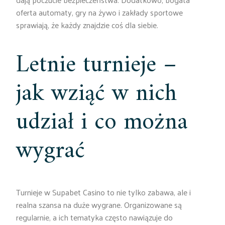
oferta automaty, gry na żywo i zakłady sportowe
sprawiają, że każdy znajdzie coś dla siebie.
Letnie turnieje –
jak wziąć w nich
udział i co można
wygrać
Turnieje w Supabet Casino to nie tylko zabawa, ale i
realna szansa na duże wygrane. Organizowane są
regularnie, a ich tematyka często nawiązuje do