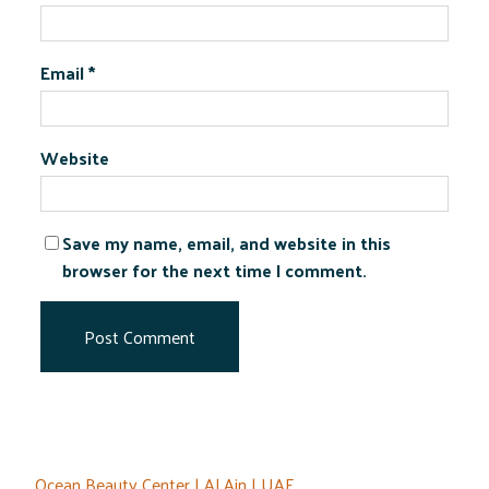
Email
*
Website
Save my name, email, and website in this
browser for the next time I comment.
Ocean Beauty Center | Al Ain | UAE