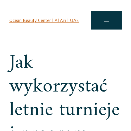
Ocean Beauty Center | Al Ain | UAE
Jak
wykorzystać
letnie turnieje