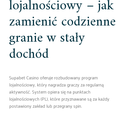
lojalnościowy – jak
zamienić codzienne
granie w stały
dochód
Supabet Casino oferuje rozbudowany program
lojalnościowy, który nagradza graczy za regularną
aktywność. System opiera się na punktach
lojalnościowych (PL), które przyznawane są za każdy
postawiony zakład lub przegrany spin.