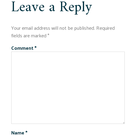
Leave a Reply
Your email address will not be published.
Required
fields are marked
*
Comment
*
Name
*