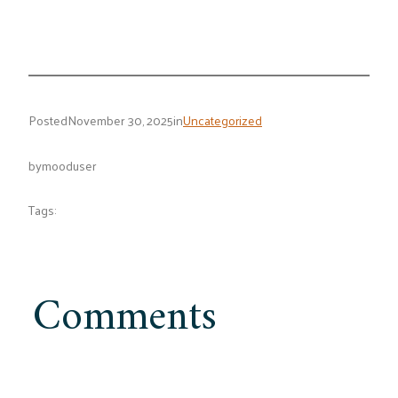
Posted
November 30, 2025
in
Uncategorized
by
mooduser
Tags:
Comments