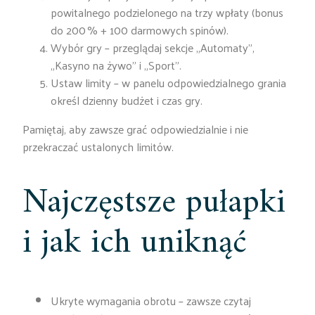
powitalnego podzielonego na trzy wpłaty (bonus
do 200 % + 100 darmowych spinów).
Wybór gry – przeglądaj sekcje „Automaty”,
„Kasyno na żywo” i „Sport”.
Ustaw limity – w panelu odpowiedzialnego grania
określ dzienny budżet i czas gry.
Pamiętaj, aby zawsze grać odpowiedzialnie i nie
przekraczać ustalonych limitów.
Najczęstsze pułapki
i jak ich uniknąć
Ukryte wymagania obrotu – zawsze czytaj