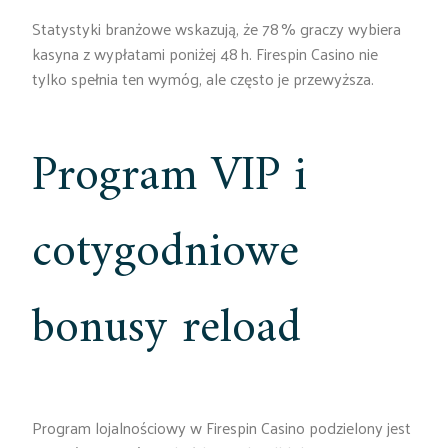
Statystyki branżowe wskazują, że 78 % graczy wybiera
kasyna z wypłatami poniżej 48 h. Firespin Casino nie
tylko spełnia ten wymóg, ale często je przewyższa.
Program VIP i
cotygodniowe
bonusy reload
Program lojalnościowy w Firespin Casino podzielony jest