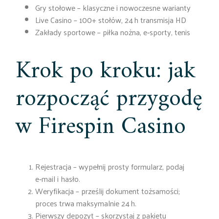
Gry stołowe – klasyczne i nowoczesne warianty
Live Casino – 100+ stołów, 24 h transmisja HD
Zakłady sportowe – piłka nożna, e‑sporty, tenis
Krok po kroku: jak
rozpocząć przygodę
w Firespin Casino
Rejestracja – wypełnij prosty formularz, podaj
e‑mail i hasło.
Weryfikacja – prześlij dokument tożsamości;
proces trwa maksymalnie 24 h.
Pierwszy depozyt – skorzystaj z pakietu