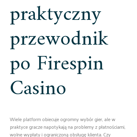
praktyczny
przewodnik
po Firespin
Casino
Wiele platform obiecuje ogromny wybór gier, ale w
praktyce gracze napotykają na problemy z płatnościami,
wolne wypłaty i ograniczoną obsługę klienta. Czy