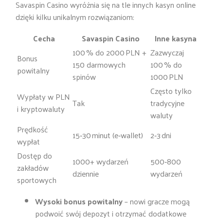
Savaspin Casino wyróżnia się na tle innych kasyn online
dzięki kilku unikalnym rozwiązaniom:
Cecha
Savaspin Casino
Inne kasyna
100 % do 2000 PLN +
Zazwyczaj
Bonus
150 darmowych
100 % do
powitalny
spinów
1000 PLN
Często tylko
Wypłaty w PLN
Tak
tradycyjne
i kryptowaluty
waluty
Prędkość
15‑30 minut (e‑wallet)
2‑3 dni
wypłat
Dostęp do
1000+ wydarzeń
500‑800
zakładów
dziennie
wydarzeń
sportowych
Wysoki bonus powitalny
– nowi gracze mogą
podwoić swój depozyt i otrzymać dodatkowe