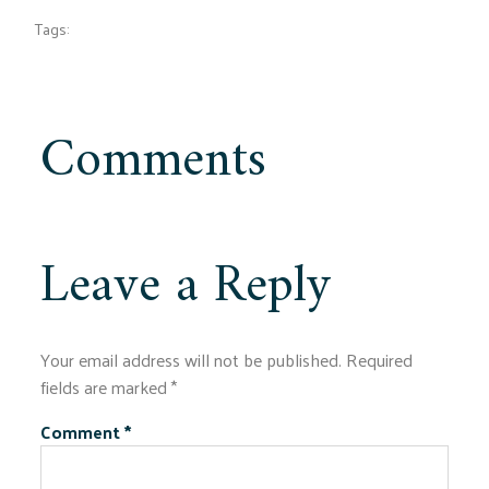
Tags:
Comments
Leave a Reply
Your email address will not be published.
Required
fields are marked
*
Comment
*