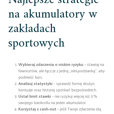
Najlepsze strategie
na akumulatory w
zakładach
sportowych
Wybieraj zdarzenia o niskim ryzyku
– stawiaj na
faworytów, ale łącz je z jedną „niespodzianką”, aby
podnieść kurs.
Analizuj statystyki
– sprawdź formę drużyn,
kontuzje oraz historię spotkań bezpośrednich.
Ustal limit stawki
– nie ryzykuj więcej niż 5 %
swojego bankrollu na jeden akumulator.
Korzystaj z cash‑out
– jeśli Twoje zdarzenia idą