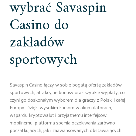
wybrać Savaspin
Casino do
zakładów
sportowych
Savaspin Casino łączy w sobie bogatą ofertę zakładów
sportowych, atrakcyjne bonusy oraz szybkie wypłaty, co
czyni go doskonałym wyborem dla graczy z Polski i całej
Europy. Dzięki wysokim kursom w akumulatorach,
wsparciu kryptowalut i przyjaznemu interfejsowi
mobilnemu, platforma spełnia oczekiwania zarówno
początkujących, jak i zaawansowanych obstawiających.