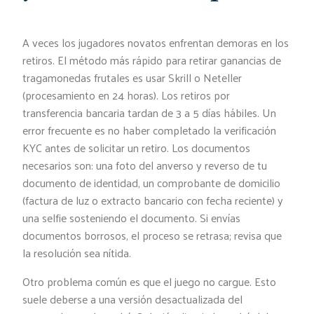
A veces los jugadores novatos enfrentan demoras en los
retiros. El método más rápido para retirar ganancias de
tragamonedas frutales es usar Skrill o Neteller
(procesamiento en 24 horas). Los retiros por
transferencia bancaria tardan de 3 a 5 días hábiles. Un
error frecuente es no haber completado la verificación
KYC antes de solicitar un retiro. Los documentos
necesarios son: una foto del anverso y reverso de tu
documento de identidad, un comprobante de domicilio
(factura de luz o extracto bancario con fecha reciente) y
una selfie sosteniendo el documento. Si envías
documentos borrosos, el proceso se retrasa; revisa que
la resolución sea nítida.
Otro problema común es que el juego no cargue. Esto
suele deberse a una versión desactualizada del