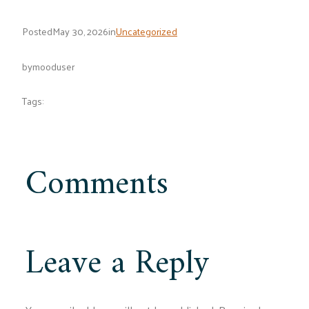
Posted
May 30, 2026
in
Uncategorized
by
mooduser
Tags:
Comments
Leave a Reply