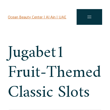
Ocean Beauty Center | Al Ain | UAE
Jugabet1
Fruit-Themed
Classic Slots