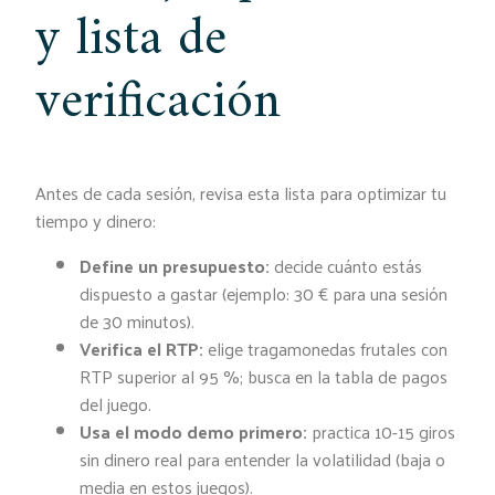
y lista de
verificación
Antes de cada sesión, revisa esta lista para optimizar tu
tiempo y dinero:
Define un presupuesto:
decide cuánto estás
dispuesto a gastar (ejemplo: 30 € para una sesión
de 30 minutos).
Verifica el RTP:
elige tragamonedas frutales con
RTP superior al 95 %; busca en la tabla de pagos
del juego.
Usa el modo demo primero:
practica 10-15 giros
sin dinero real para entender la volatilidad (baja o
media en estos juegos).