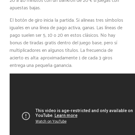
apuestas bajas.
El botón de giro inicia la partida. Si alineas tres símbolos
iguales en una línea de pago activa, ganas. Las líneas de
pago suelen ser 5, 10 o 20 en estos clásicos. No hay
bonus de tiradas gratis dentro del juego base, pero sí
multiplicadores en algunos títulos. La frecuencia de
acierto es alta: aproximadamente 1 de cada 3 giros
entrega una pequeña ganancia.