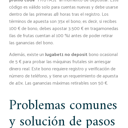
código es válido solo para cuentas nuevas y debe usarse
dentro de las primeras 48 horas tras el registro. Los
términos de apuesta son 35x el bono; es decir, si recibes
100 € de bono, debes apostar 3.500 € en tragamonedas
(las de frutas cuentan al 100 %) antes de poder retirar
las ganancias del bono.
Además, existe un
Jugabet1 no deposit
bono ocasional
de 5 € para probar las máquinas frutales sin arriesgar
dinero real. Este bono requiere registro y verificación de
número de teléfono, y tiene un requerimiento de apuesta
de 40x. Las ganancias máximas retirables son 50 €.
Problemas comunes
y solución de pasos