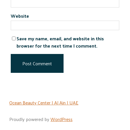
Website
Save my name, email, and website in this
browser for the next time I comment.
Ocean Beauty Center | Al Ain | UAE
Proudly powered by
WordPress