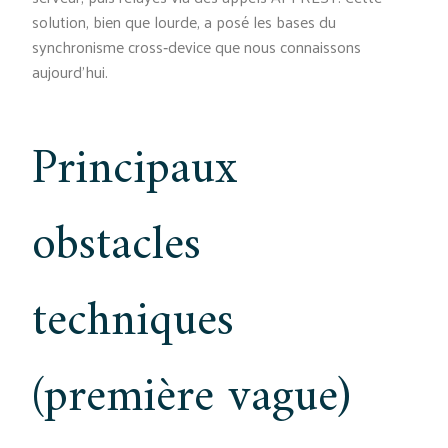
solution, bien que lourde, a posé les bases du
synchronisme cross‑device que nous connaissons
aujourd’hui.
Principaux
obstacles
techniques
(première vague)