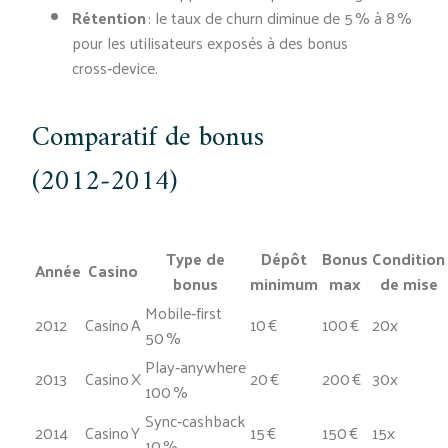
Rétention
: le taux de churn diminue de 5 % à 8 %
pour les utilisateurs exposés à des bonus
cross‑device.
Comparatif de bonus
(2012‑2014)
Type de
Dépôt
Bonus
Condition
Année
Casino
bonus
minimum
max
de mise
Mobile‑first
2012
Casino A
10 €
100 €
20x
50 %
Play‑anywhere
2013
Casino X
20 €
200 €
30x
100 %
Sync‑cashback
2014
Casino Y
15 €
150 €
15x
10 %