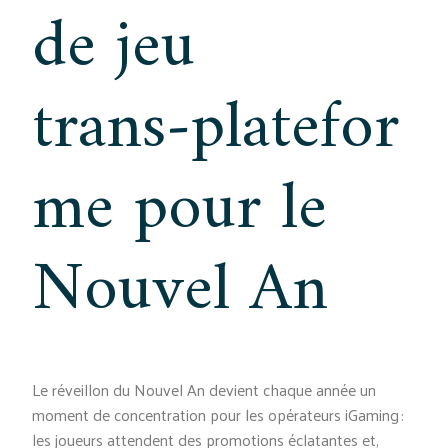
de jeu
trans‑platefor
me pour le
Nouvel An
Le réveillon du Nouvel An devient chaque année un
moment de concentration pour les opérateurs iGaming :
les joueurs attendent des promotions éclatantes et,