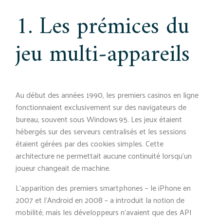
1. Les prémices du
jeu multi‑appareils
Au début des années 1990, les premiers casinos en ligne
fonctionnaient exclusivement sur des navigateurs de
bureau, souvent sous Windows 95. Les jeux étaient
hébergés sur des serveurs centralisés et les sessions
étaient gérées par des cookies simples. Cette
architecture ne permettait aucune continuité lorsqu’un
joueur changeait de machine.
L’apparition des premiers smartphones – le iPhone en
2007 et l’Android en 2008 – a introduit la notion de
mobilité, mais les développeurs n’avaient que des API