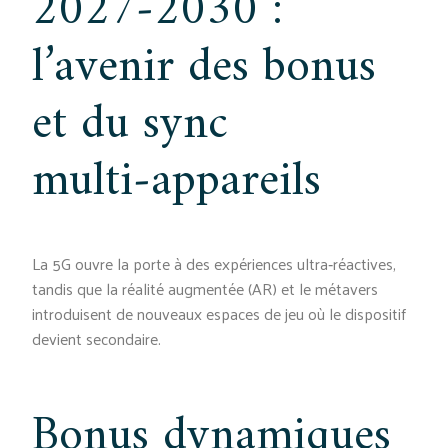
2027‑2030 :
l’avenir des bonus
et du sync
multi‑appareils
La 5G ouvre la porte à des expériences ultra‑réactives,
tandis que la réalité augmentée (AR) et le métavers
introduisent de nouveaux espaces de jeu où le dispositif
devient secondaire.
Bonus dynamiques