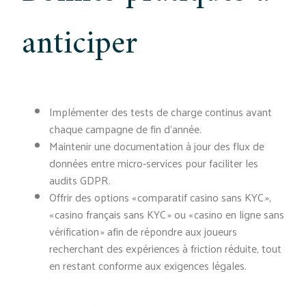
anticiper
Implémenter des tests de charge continus avant
chaque campagne de fin d’année.
Maintenir une documentation à jour des flux de
données entre micro‑services pour faciliter les
audits GDPR.
Offrir des options « comparatif casino sans KYC »,
« casino français sans KYC » ou « casino en ligne sans
vérification » afin de répondre aux joueurs
recherchant des expériences à friction réduite, tout
en restant conforme aux exigences légales.