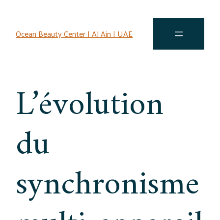
Ocean Beauty Center | Al Ain | UAE
L’évolution
du
synchronisme