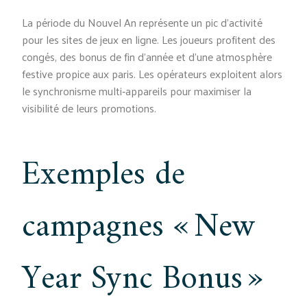
La période du Nouvel An représente un pic d’activité
pour les sites de jeux en ligne. Les joueurs profitent des
congés, des bonus de fin d’année et d’une atmosphère
festive propice aux paris. Les opérateurs exploitent alors
le synchronisme multi‑appareils pour maximiser la
visibilité de leurs promotions.
Exemples de
campagnes « New
Year Sync Bonus »