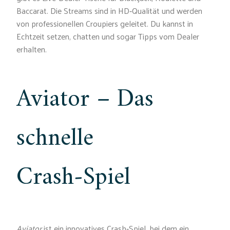
Baccarat. Die Streams sind in HD‑Qualität und werden
von professionellen Croupiers geleitet. Du kannst in
Echtzeit setzen, chatten und sogar Tipps vom Dealer
erhalten.
Aviator – Das
schnelle
Crash‑Spiel
Aviator
ist ein innovatives Crash‑Spiel, bei dem ein