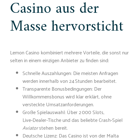
Casino aus der
Masse hervorsticht
Lemon Casino kombiniert mehrere Vorteile, die sonst nur
selten in einem einzigen Anbieter zu finden sind:
Schnelle Auszahlungen: Die meisten Anfragen
werden innerhalb von 24 Stunden bearbeitet.
Transparente Bonusbedingungen: Der
Willkommensbonus wird klar erklärt, ohne
versteckte Umsatzanforderungen.
Große Spielauswahl: Über 2 000 Slots,
Live‑Dealer‑Tische und das beliebte Crash‑Spiel
Aviator
stehen bereit.
Deutsche Lizenz: Das Casino ist von der Malta