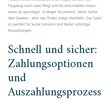
Flugzeug nach oben fliegt und du entscheiden musst,
wann du aussteigst. Je länger du wartest, desto höher
dein Gewinn – aber das Risiko steigt ebenfalls. Das Spiel
ist perfekt für kurze Sessions und bietet sofortige
Auszahlungen.
Schnell und sicher:
Zahlungsoptionen
und
Auszahlungsprozess