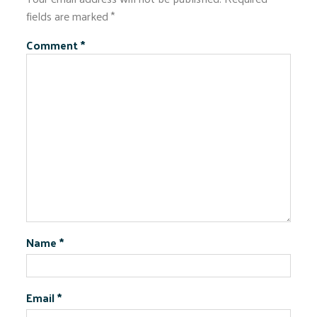
fields are marked
*
Comment
*
Name
*
Email
*