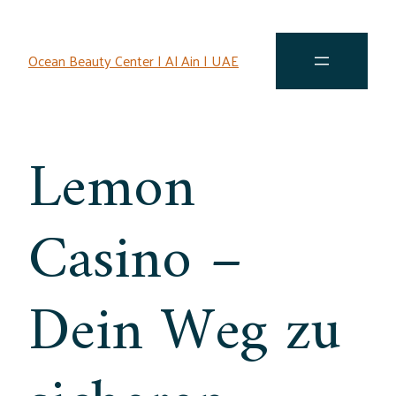
Ocean Beauty Center | Al Ain | UAE
Lemon
Casino –
Dein Weg zu