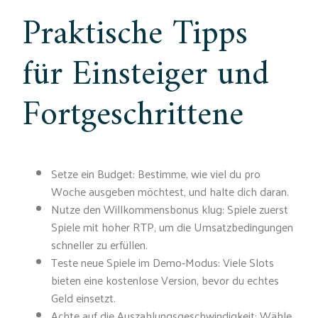
Praktische Tipps
für Einsteiger und
Fortgeschrittene
Setze ein Budget: Bestimme, wie viel du pro
Woche ausgeben möchtest, und halte dich daran.
Nutze den Willkommensbonus klug: Spiele zuerst
Spiele mit hoher RTP, um die Umsatzbedingungen
schneller zu erfüllen.
Teste neue Spiele im Demo‑Modus: Viele Slots
bieten eine kostenlose Version, bevor du echtes
Geld einsetzt.
Achte auf die Auszahlungsgeschwindigkeit: Wähle