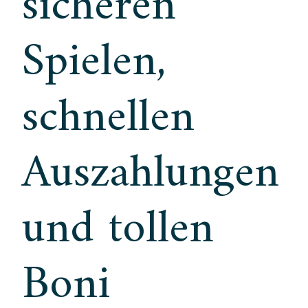
sicheren
Spielen,
schnellen
Auszahlungen
und tollen
Boni