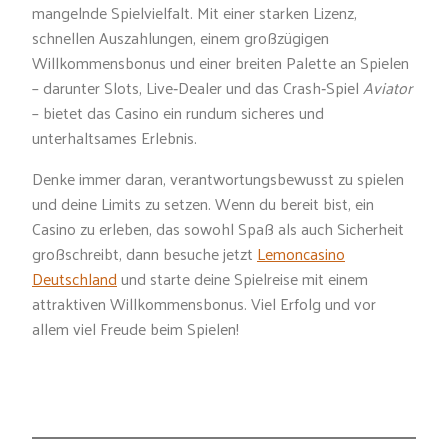
mangelnde Spielvielfalt. Mit einer starken Lizenz,
schnellen Auszahlungen, einem großzügigen
Willkommensbonus und einer breiten Palette an Spielen
– darunter Slots, Live‑Dealer und das Crash‑Spiel
Aviator
– bietet das Casino ein rundum sicheres und
unterhaltsames Erlebnis.
Denke immer daran, verantwortungsbewusst zu spielen
und deine Limits zu setzen. Wenn du bereit bist, ein
Casino zu erleben, das sowohl Spaß als auch Sicherheit
großschreibt, dann besuche jetzt
Lemoncasino
Deutschland
und starte deine Spielreise mit einem
attraktiven Willkommensbonus. Viel Erfolg und vor
allem viel Freude beim Spielen!