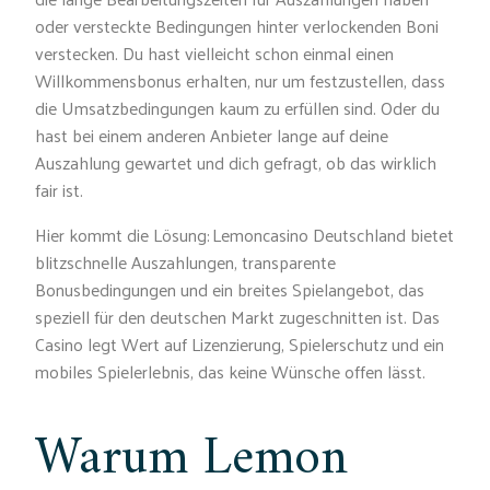
oder versteckte Bedingungen hinter verlockenden Boni
verstecken. Du hast vielleicht schon einmal einen
Willkommensbonus erhalten, nur um festzustellen, dass
die Umsatzbedingungen kaum zu erfüllen sind. Oder du
hast bei einem anderen Anbieter lange auf deine
Auszahlung gewartet und dich gefragt, ob das wirklich
fair ist.
Hier kommt die Lösung: Lemoncasino Deutschland bietet
blitzschnelle Auszahlungen, transparente
Bonusbedingungen und ein breites Spielangebot, das
speziell für den deutschen Markt zugeschnitten ist. Das
Casino legt Wert auf Lizenzierung, Spielerschutz und ein
mobiles Spielerlebnis, das keine Wünsche offen lässt.
Warum Lemon