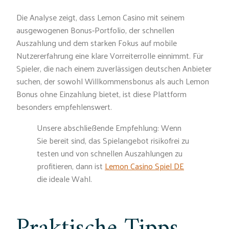
Die Analyse zeigt, dass Lemon Casino mit seinem
ausgewogenen Bonus‑Portfolio, der schnellen
Auszahlung und dem starken Fokus auf mobile
Nutzererfahrung eine klare Vorreiterrolle einnimmt. Für
Spieler, die nach einem zuverlässigen deutschen Anbieter
suchen, der sowohl Willkommensbonus als auch Lemon
Bonus ohne Einzahlung bietet, ist diese Plattform
besonders empfehlenswert.
Unsere abschließende Empfehlung: Wenn
Sie bereit sind, das Spielangebot risikofrei zu
testen und von schnellen Auszahlungen zu
profitieren, dann ist
Lemon Casino Spiel DE
die ideale Wahl.
Praktische Tipps