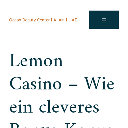
Ocean Beauty Center | Al Ain | UAE
Lemon
Casino – Wie
ein cleveres