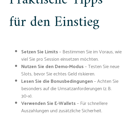
für den Einstieg
Setzen Sie Limits
– Bestimmen Sie im Voraus, wie
viel Sie pro Session einsetzen möchten.
Nutzen Sie den Demo‑Modus
– Testen Sie neue
Slots, bevor Sie echtes Geld riskieren.
Lesen Sie die Bonusbedingungen
– Achten Sie
besonders auf die Umsatzanforderungen (z. B.
30‑x).
Verwenden Sie E‑Wallets
– Für schnellere
Auszahlungen und zusätzliche Sicherheit.