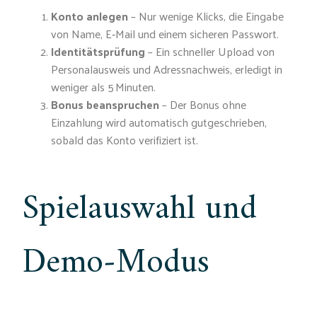
Konto anlegen
– Nur wenige Klicks, die Eingabe
von Name, E‑Mail und einem sicheren Passwort.
Identitätsprüfung
– Ein schneller Upload von
Personalausweis und Adressnachweis, erledigt in
weniger als 5 Minuten.
Bonus beanspruchen
– Der Bonus ohne
Einzahlung wird automatisch gutgeschrieben,
sobald das Konto verifiziert ist.
Spielauswahl und
Demo‑Modus