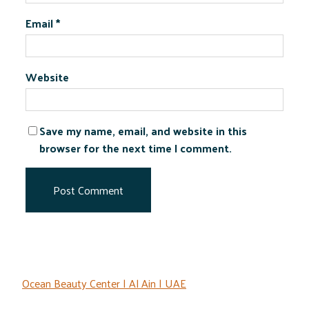
Email
*
Website
Save my name, email, and website in this
browser for the next time I comment.
Ocean Beauty Center | Al Ain | UAE