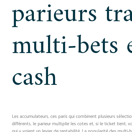
parieurs tr
multi‑bets 
cash
Les accumulateurs, ces paris qui combinent plusieurs sélecti
différents, le parieur multiplie les cotes et, si le ticket tie
qui y voient un levier de rentabilité. La popularité des multi