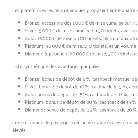
Les plateformes les plus répandues proposent entre quatre et 
Bronze : accessible dès 1 000 € de mise cumulée sur 30 
Silver : 5 000 € de mise cumulée ou 30 tickets, avec un
Gold : 15 000 € de mise ou 80 tickets, plus un taux de 
Platinum : 30 000 € de mise, 150 tickets, et un volume 
Diamond (optionnel) : 60 000 € de mise, 300 tickets, a
Liste synthétique des avantages par palier
Bronze : bonus de dépôt de 5 %, cashback mensuel de 
Silver : bonus de dépôt de 10 %, cashback de 5 %, accè
Gold : bonus de dépôt de 15 %, cashback de 10 %, limi
Platinum : bonus de dépôt de 20 %, cashback de 15 %, l
Diamond : bonus de dépôt de 25 %, cashback de 20 %, lim
Cette escalade de privilèges crée un véritable écosystème où 
élevés.