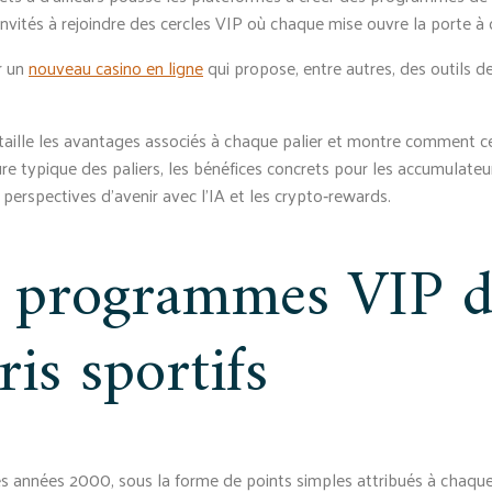
invités à rejoindre des cercles VIP où chaque mise ouvre la porte à d
r un
nouveau casino en ligne
qui propose, entre autres, des outils d
étaille les avantages associés à chaque palier et montre comment c
re typique des paliers, les bénéfices concrets pour les accumulateu
perspectives d’avenir avec l’IA et les crypto‑rewards.
es programmes VIP d
is sportifs
 années 2000, sous la forme de points simples attribués à chaque 