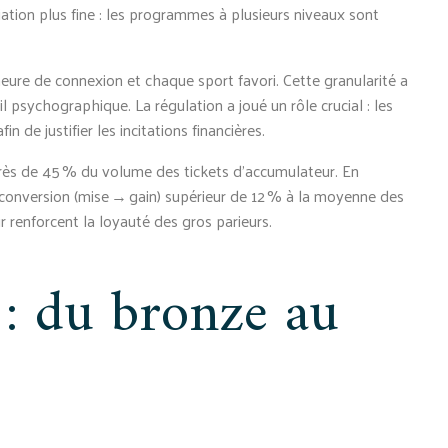
iation plus fine : les programmes à plusieurs niveaux sont
eure de connexion et chaque sport favori. Cette granularité a
psychographique. La régulation a joué un rôle crucial : les
de justifier les incitations financières.
près de 45 % du volume des tickets d’accumulateur. En
 conversion (mise → gain) supérieur de 12 % à la moyenne des
r renforcent la loyauté des gros parieurs.
 : du bronze au