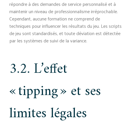
répondre à des demandes de service personnalisé et à
maintenir un niveau de professionnalisme irréprochable.
Cependant, aucune formation ne comprend de
techniques pour influencer les résultats du jeu. Les scripts
de jeu sont standardisés, et toute déviation est détectée
par les systèmes de suivi de la variance.
3.2. L’effet
« tipping » et ses
limites légales