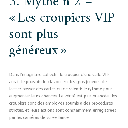
3. Mythe n°2 –
« Les croupiers VIP
sont plus
généreux »
Dans l’imaginaire collectif, le croupier d’une salle VIP
aurait le pouvoir de « favoriser » les gros joueurs, de
laisser passer des cartes ou de ralentir le rythme pour
augmenter leurs chances. La vérité est plus nuancée : les
croupiers sont des employés soumis à des procédures
strictes, et leurs actions sont constamment enregistrées
par les caméras de surveillance.