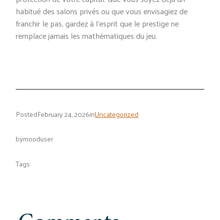
habitué des salons privés ou que vous envisagiez de
franchir le pas, gardez à l’esprit que le prestige ne
remplace jamais les mathématiques du jeu.
Posted
February 24, 2026
in
Uncategorized
by
mooduser
Tags: