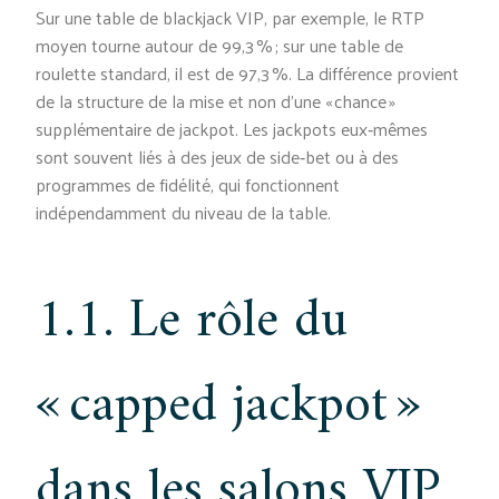
Sur une table de blackjack VIP, par exemple, le RTP
moyen tourne autour de 99,3 % ; sur une table de
roulette standard, il est de 97,3 %. La différence provient
de la structure de la mise et non d’une « chance »
supplémentaire de jackpot. Les jackpots eux‑mêmes
sont souvent liés à des jeux de side‑bet ou à des
programmes de fidélité, qui fonctionnent
indépendamment du niveau de la table.
1.1. Le rôle du
« capped jackpot »
dans les salons VIP