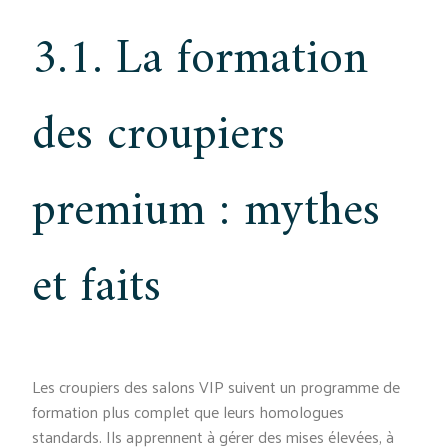
3.1. La formation
des croupiers
premium : mythes
et faits
Les croupiers des salons VIP suivent un programme de
formation plus complet que leurs homologues
standards. Ils apprennent à gérer des mises élevées, à