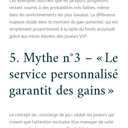
Ces exemples illustrent que les jackpots progressifs
restent soumis à des probabilités très faibles, même
dans les environnements les plus luxueux. La différence
majeure réside dans le montant du gain potentiel, qui est
simplement proportionnel à la taille du fonds accumulé
grâce aux mises élevées des joueurs VIP.
5. Mythe n°3 – « Le
service personnalisé
garantit des gains »
Le concept de « concierge de jeu » séduit les joueurs qui
croient que l’attention exclusive d’un manager de salle