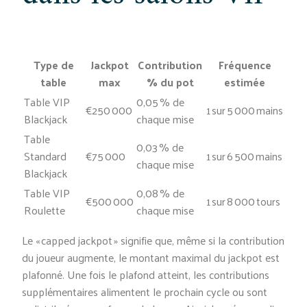
Type de
Jackpot
Contribution
Fréquence
table
max
% du pot
estimée
Table VIP
0,05 % de
€250 000
1 sur 5 000 mains
Blackjack
chaque mise
Table
0,03 % de
Standard
€75 000
1 sur 6 500 mains
chaque mise
Blackjack
Table VIP
0,08 % de
€500 000
1 sur 8 000 tours
Roulette
chaque mise
Le « capped jackpot » signifie que, même si la contribution
du joueur augmente, le montant maximal du jackpot est
plafonné. Une fois le plafond atteint, les contributions
supplémentaires alimentent le prochain cycle ou sont