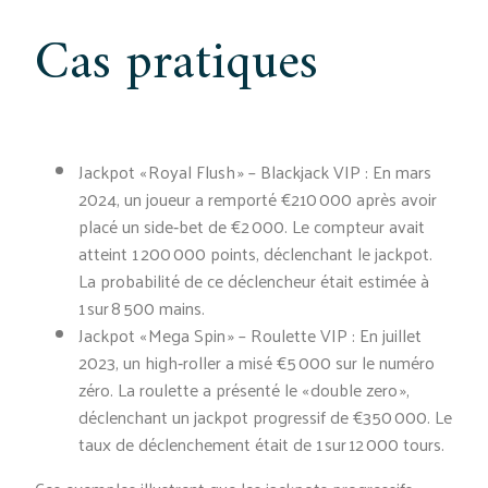
Cas pratiques
Jackpot « Royal Flush » – Blackjack VIP : En mars
2024, un joueur a remporté €210 000 après avoir
placé un side‑bet de €2 000. Le compteur avait
atteint 1 200 000 points, déclenchant le jackpot.
La probabilité de ce déclencheur était estimée à
1 sur 8 500 mains.
Jackpot « Mega Spin » – Roulette VIP : En juillet
2023, un high‑roller a misé €5 000 sur le numéro
zéro. La roulette a présenté le « double zero »,
déclenchant un jackpot progressif de €350 000. Le
taux de déclenchement était de 1 sur 12 000 tours.