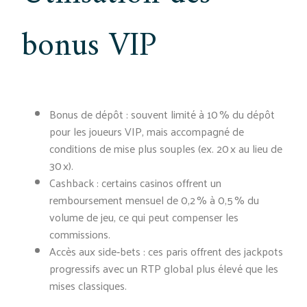
bonus VIP
Bonus de dépôt : souvent limité à 10 % du dépôt
pour les joueurs VIP, mais accompagné de
conditions de mise plus souples (ex. 20 x au lieu de
30 x).
Cashback : certains casinos offrent un
remboursement mensuel de 0,2 % à 0,5 % du
volume de jeu, ce qui peut compenser les
commissions.
Accès aux side‑bets : ces paris offrent des jackpots
progressifs avec un RTP global plus élevé que les
mises classiques.