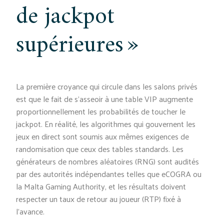
de jackpot
supérieures »
La première croyance qui circule dans les salons privés
est que le fait de s’asseoir à une table VIP augmente
proportionnellement les probabilités de toucher le
jackpot. En réalité, les algorithmes qui gouvernent les
jeux en direct sont soumis aux mêmes exigences de
randomisation que ceux des tables standards. Les
générateurs de nombres aléatoires (RNG) sont audités
par des autorités indépendantes telles que eCOGRA ou
la Malta Gaming Authority, et les résultats doivent
respecter un taux de retour au joueur (RTP) fixé à
l’avance.