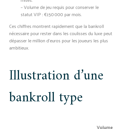
– Volume de jeu requis pour conserver le
statut VIP : €150 000 par mois.
Ces chiffres montrent rapidement que la bankroll
nécessaire pour rester dans les coulisses du luxe peut
dépasser le million d’euros pour les joueurs les plus
ambitieux.
Illustration d’une
bankroll type
Volume