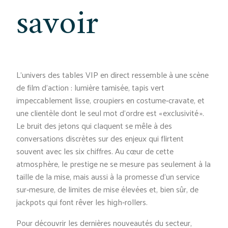
savoir
L’univers des tables VIP en direct ressemble à une scène
de film d’action : lumière tamisée, tapis vert
impeccablement lisse, croupiers en costume‑cravate, et
une clientèle dont le seul mot d’ordre est « exclusivité ».
Le bruit des jetons qui claquent se mêle à des
conversations discrètes sur des enjeux qui flirtent
souvent avec les six chiffres. Au cœur de cette
atmosphère, le prestige ne se mesure pas seulement à la
taille de la mise, mais aussi à la promesse d’un service
sur‑mesure, de limites de mise élevées et, bien sûr, de
jackpots qui font rêver les high‑rollers.
Pour découvrir les dernières nouveautés du secteur,