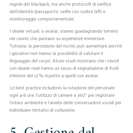
regole del blackjack, ma anche protocolli di verifica
dell’identità (passaporto, selfie con codice QR) e
monitoraggio comportamentale.
I dealer virtuali, o avatar, stanno guadagnando terreno
nei casinò che puntano su esperienze immersive.
Tuttavia, la percezione del rischio può aumentare perché
i giocatori non hanno la possibilità di valutare il
linguaggio del corpo. Alcuni studi mostrano che i tavoli
con dealer reali hanno un tasso di segnalazione di frodi
inferiore del 12 % rispetto a quelli con avatar.
Le best practice includono la rotazione del personale
ogni 4‑6 ore, l’utilizzo di camere a 360° per registrare
l’intero ambiente e l’analisi delle conversazioni vocali per
individuare tentativi di collusione.