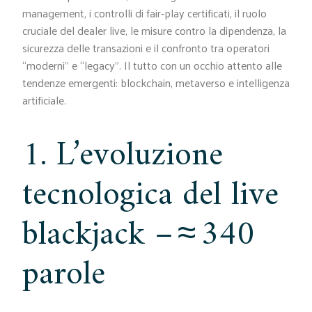
management, i controlli di fair‑play certificati, il ruolo
cruciale del dealer live, le misure contro la dipendenza, la
sicurezza delle transazioni e il confronto tra operatori
“moderni” e “legacy”. Il tutto con un occhio attento alle
tendenze emergenti: blockchain, metaverso e intelligenza
artificiale.
1. L’evoluzione
tecnologica del live
blackjack – ≈ 340
parole