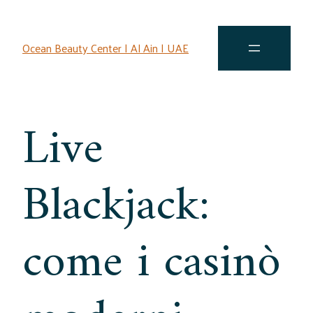
Ocean Beauty Center | Al Ain | UAE
Live
Blackjack:
come i casinò