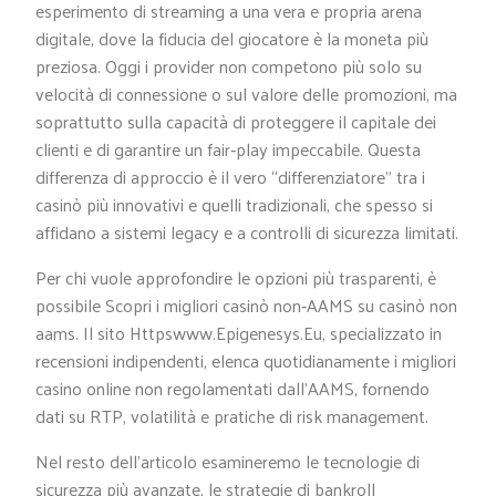
esperimento di streaming a una vera e propria arena
digitale, dove la fiducia del giocatore è la moneta più
preziosa. Oggi i provider non competono più solo su
velocità di connessione o sul valore delle promozioni, ma
soprattutto sulla capacità di proteggere il capitale dei
clienti e di garantire un fair‑play impeccabile. Questa
differenza di approccio è il vero “differenziatore” tra i
casinò più innovativi e quelli tradizionali, che spesso si
affidano a sistemi legacy e a controlli di sicurezza limitati.
Per chi vuole approfondire le opzioni più trasparenti, è
possibile Scopri i migliori casinò non‑AAMS su casinò non
aams. Il sito Httpswww.Epigenesys.Eu, specializzato in
recensioni indipendenti, elenca quotidianamente i migliori
casino online non regolamentati dall’AAMS, fornendo
dati su RTP, volatilità e pratiche di risk management.
Nel resto dell’articolo esamineremo le tecnologie di
sicurezza più avanzate, le strategie di bankroll