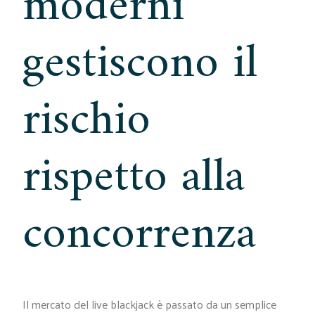
moderni
gestiscono il
rischio
rispetto alla
concorrenza
Il mercato del live blackjack è passato da un semplice