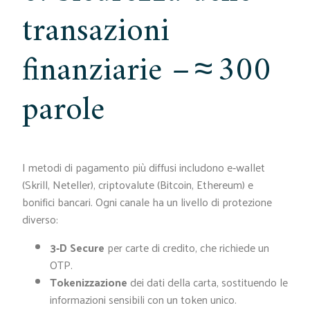
transazioni
finanziarie – ≈ 300
parole
I metodi di pagamento più diffusi includono e‑wallet
(Skrill, Neteller), criptovalute (Bitcoin, Ethereum) e
bonifici bancari. Ogni canale ha un livello di protezione
diverso:
3‑D Secure
per carte di credito, che richiede un
OTP.
Tokenizzazione
dei dati della carta, sostituendo le
informazioni sensibili con un token unico.