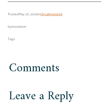
Posted
May 20, 2026
in
Uncategorized
by
mooduser
Tags:
Comments
Leave a Reply