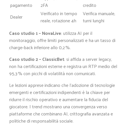
pagamento
2FA
credito
Verificato in tempo
Verifica manuale,
Dealer
reale, rotazione 4h
turni lunghi
Caso studio 1 – NovaLive
: utilizza AI per il
monitoraggio, offre limiti personalizzati e ha un tasso di
charge‑back inferiore allo 0,2 %.
Caso studio 2 – ClassicBet
: si affida a server legacy,
non ha certificazioni esterne e registra un RTP medio del
95,3 % con picchi di volatilità non comunicati.
Le lezioni apprese indicano che l’adozione di tecnologie
emergenti e certificazioni indipendenti è la chiave per
ridurre il rischio operativo e aumentare la fiducia del
giocatore. I trend mostrano una convergenza verso
piattaforme che combinano AI, crittografia avanzata e
politiche di responsabilità sociale.