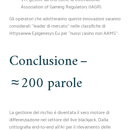
Association of Gaming Regulators (IAGR).
Gli operatori che adotteranno queste innovazioni saranno
considerati “leader di mercato” nelle classifiche di
Httpswww.Epigenesys.Eu per “nuovi casino non AAMS”.
Conclusione –
≈ 200 parole
La gestione del rischio è diventata il vero motore di
differenziazione nel settore del live blackjack. Dalla
crittografia end‑to‑end all’AI per il rilevamento delle