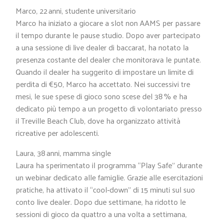
Marco, 22 anni, studente universitario
Marco ha iniziato a giocare a slot non AAMS per passare
il tempo durante le pause studio. Dopo aver partecipato
a una sessione di live dealer di baccarat, ha notato la
presenza costante del dealer che monitorava le puntate.
Quando il dealer ha suggerito di impostare un limite di
perdita di €50, Marco ha accettato. Nei successivi tre
mesi, le sue spese di gioco sono scese del 38 % e ha
dedicato più tempo a un progetto di volontariato presso
il Treville Beach Club, dove ha organizzato attività
ricreative per adolescenti.
Laura, 38 anni, mamma single
Laura ha sperimentato il programma “Play Safe” durante
un webinar dedicato alle famiglie. Grazie alle esercitazioni
pratiche, ha attivato il “cool‑down” di 15 minuti sul suo
conto live dealer. Dopo due settimane, ha ridotto le
sessioni di gioco da quattro a una volta a settimana,