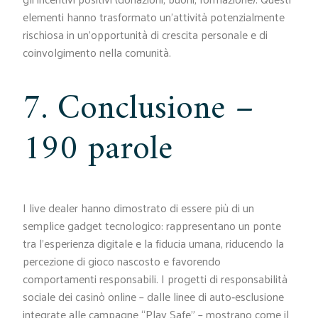
elementi hanno trasformato un’attività potenzialmente
rischiosa in un’opportunità di crescita personale e di
coinvolgimento nella comunità.
7. Conclusione –
190 parole
I live dealer hanno dimostrato di essere più di un
semplice gadget tecnologico: rappresentano un ponte
tra l’esperienza digitale e la fiducia umana, riducendo la
percezione di gioco nascosto e favorendo
comportamenti responsabili. I progetti di responsabilità
sociale dei casinò online – dalle linee di auto‑esclusione
integrate alle campagne “Play Safe” – mostrano come il