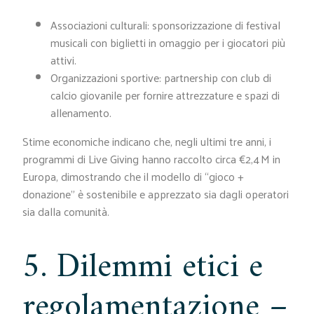
Associazioni culturali: sponsorizzazione di festival
musicali con biglietti in omaggio per i giocatori più
attivi.
Organizzazioni sportive: partnership con club di
calcio giovanile per fornire attrezzature e spazi di
allenamento.
Stime economiche indicano che, negli ultimi tre anni, i
programmi di Live Giving hanno raccolto circa €2,4 M in
Europa, dimostrando che il modello di “gioco +
donazione” è sostenibile e apprezzato sia dagli operatori
sia dalla comunità.
5. Dilemmi etici e
regolamentazione –