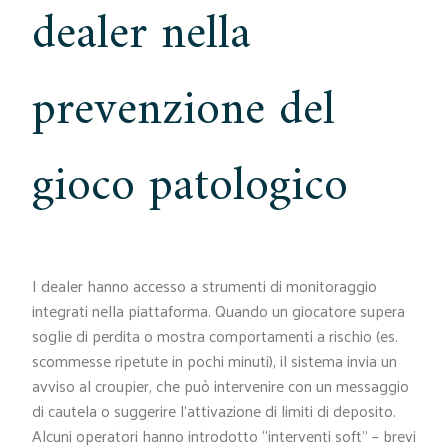
dealer nella
prevenzione del
gioco patologico
I dealer hanno accesso a strumenti di monitoraggio
integrati nella piattaforma. Quando un giocatore supera
soglie di perdita o mostra comportamenti a rischio (es.
scommesse ripetute in pochi minuti), il sistema invia un
avviso al croupier, che può intervenire con un messaggio
di cautela o suggerire l’attivazione di limiti di deposito.
Alcuni operatori hanno introdotto “interventi soft” – brevi