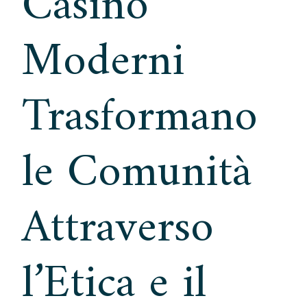
Casinò
Moderni
Trasformano
le Comunità
Attraverso
l’Etica e il