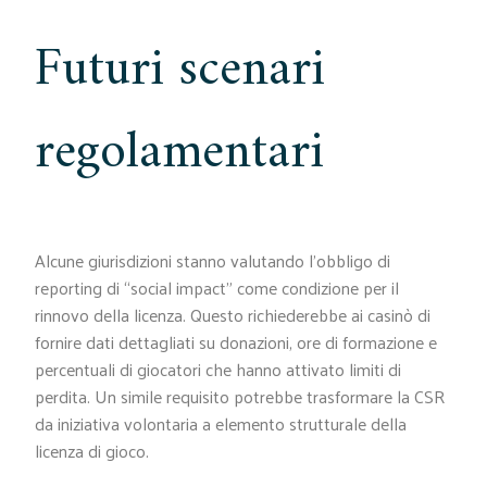
Futuri scenari
regolamentari
Alcune giurisdizioni stanno valutando l’obbligo di
reporting di “social impact” come condizione per il
rinnovo della licenza. Questo richiederebbe ai casinò di
fornire dati dettagliati su donazioni, ore di formazione e
percentuali di giocatori che hanno attivato limiti di
perdita. Un simile requisito potrebbe trasformare la CSR
da iniziativa volontaria a elemento strutturale della
licenza di gioco.