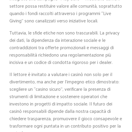
settore possa restituire valore alle comunità, soprattutto
quando i fondi raccolti attraverso i programmi “Live
Giving” sono canalizzati verso iniziative locali.
Tuttavia, le sfide etiche non sono trascurabili. La privacy
dei dati, la dipendenza da interazione sociale e le
contraddizioni tra offerte promozionali e messaggi di
responsabilità richiedono una regolamentazione più
incisiva e un codice di condotta rigoroso per i dealer.
Il lettore è invitato a valutare i casinò non solo per il
divertimento, ma anche per l’impegno etico dimostrato:
scegliere un “casino sicuro”, verificare la presenza di
strumenti di limitazione e sostenere operatori che
investono in progetti di impatto sociale. Il futuro dei
casinò responsabili dipende dalla nostra capacità di
chiedere trasparenza, promuovere il gioco consapevole e
trasformare ogni puntata in un contributo positivo per la