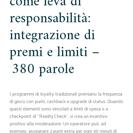
come leva di
responsabilità:
integrazione di
premi e limiti –
380 parole
I programmi di loyalty tradizionali premiano la frequenza
di gioco con punti, cashback e upgrade di status. Quando
questi elementi sono vincolati a limiti di spesa o a
checkpoint di “Reality Check”, si crea un incentivo
positivo alla moderazione. Un operatore può, ad
esempio, assegnare 2 punti extra per ogni 30 minuti di