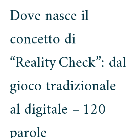
Dove nasce il
concetto di
“Reality Check”: dal
gioco tradizionale
al digitale – 120
parole