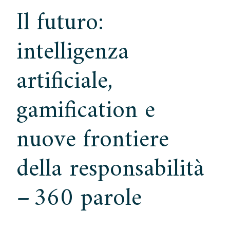
Il futuro:
intelligenza
artificiale,
gamification e
nuove frontiere
della responsabilità
– 360 parole