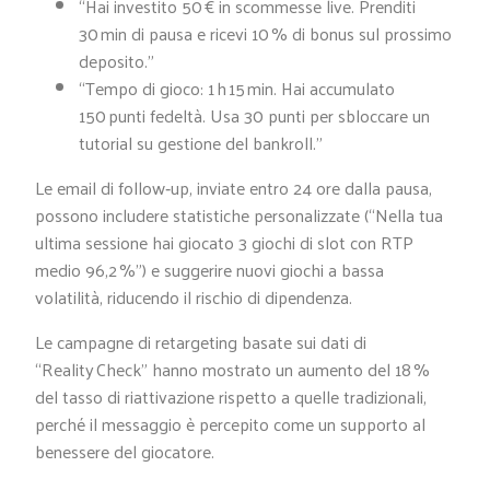
“Hai investito 50 € in scommesse live. Prenditi
30 min di pausa e ricevi 10 % di bonus sul prossimo
deposito.”
“Tempo di gioco: 1 h 15 min. Hai accumulato
150 punti fedeltà. Usa 30 punti per sbloccare un
tutorial su gestione del bankroll.”
Le email di follow‑up, inviate entro 24 ore dalla pausa,
possono includere statistiche personalizzate (“Nella tua
ultima sessione hai giocato 3 giochi di slot con RTP
medio 96,2 %”) e suggerire nuovi giochi a bassa
volatilità, riducendo il rischio di dipendenza.
Le campagne di retargeting basate sui dati di
“Reality Check” hanno mostrato un aumento del 18 %
del tasso di riattivazione rispetto a quelle tradizionali,
perché il messaggio è percepito come un supporto al
benessere del giocatore.