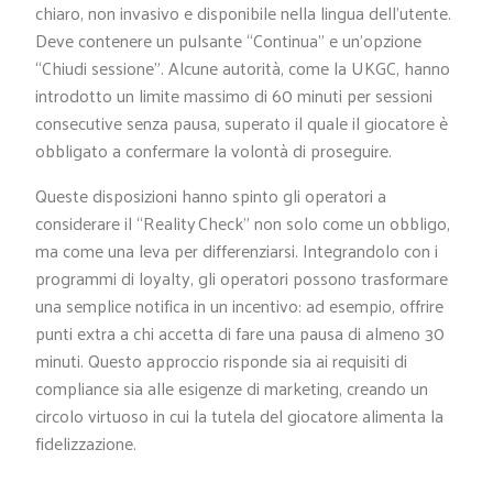
chiaro, non invasivo e disponibile nella lingua dell’utente.
Deve contenere un pulsante “Continua” e un’opzione
“Chiudi sessione”. Alcune autorità, come la UKGC, hanno
introdotto un limite massimo di 60 minuti per sessioni
consecutive senza pausa, superato il quale il giocatore è
obbligato a confermare la volontà di proseguire.
Queste disposizioni hanno spinto gli operatori a
considerare il “Reality Check” non solo come un obbligo,
ma come una leva per differenziarsi. Integrandolo con i
programmi di loyalty, gli operatori possono trasformare
una semplice notifica in un incentivo: ad esempio, offrire
punti extra a chi accetta di fare una pausa di almeno 30
minuti. Questo approccio risponde sia ai requisiti di
compliance sia alle esigenze di marketing, creando un
circolo virtuoso in cui la tutela del giocatore alimenta la
fidelizzazione.