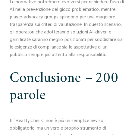
Le normative potrebbero evolversi per richiedere l’uso di
AI nella prevenzione del gioco problematico, mentre i
player‑advocacy groups spingono per una maggiore
trasparenza sui criteri di valutazione. In questo scenario,
gli operatori che adotteranno soluzioni AI‑driven e
gamificate saranno meglio posizionati per soddisfare sia
le esigenze di compliance sia le aspettative di un
pubblico sempre più attento alla responsabilità.
Conclusione – 200
parole
Il “Reality Check” non è più un semplice avviso
obbligatorio, ma un vero e proprio strumento di