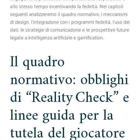
allo stesso tempo incentivando la fedeltà. Nei capitoli
seguenti analizzeremo il quadro normativo, i meccanismi
di design, l’integrazione con i programmi fedeltà, l’uso dei
dati, le strategie di comunicazione e le prospettive future
legate a intelligenza artificiale e gamification.
Il quadro
normativo: obblighi
di “Reality Check” e
linee guida per la
tutela del giocatore