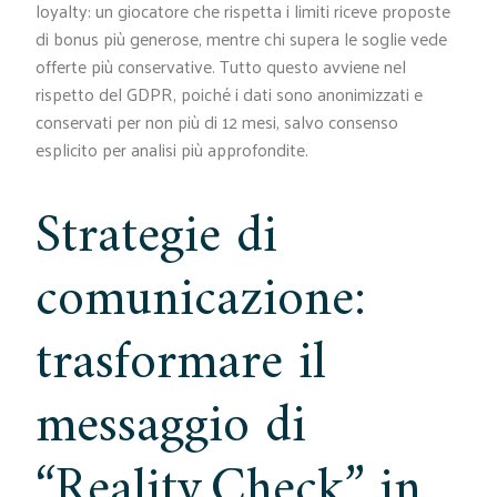
loyalty: un giocatore che rispetta i limiti riceve proposte
di bonus più generose, mentre chi supera le soglie vede
offerte più conservative. Tutto questo avviene nel
rispetto del GDPR, poiché i dati sono anonimizzati e
conservati per non più di 12 mesi, salvo consenso
esplicito per analisi più approfondite.
Strategie di
comunicazione:
trasformare il
messaggio di
“Reality Check” in