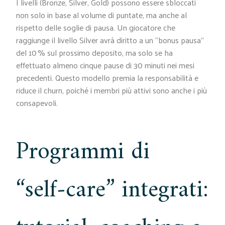
I livelli (Bronze, Silver, Gold) possono essere sbloccati
non solo in base al volume di puntate, ma anche al
rispetto delle soglie di pausa. Un giocatore che
raggiunge il livello Silver avrà diritto a un “bonus pausa”
del 10 % sul prossimo deposito, ma solo se ha
effettuato almeno cinque pause di 30 minuti nei mesi
precedenti. Questo modello premia la responsabilità e
riduce il churn, poiché i membri più attivi sono anche i più
consapevoli.
Programmi di
“self‑care” integrati: