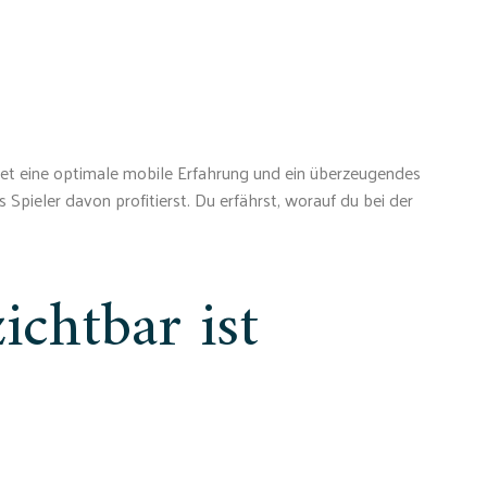
tet eine optimale mobile Erfahrung und ein überzeugendes
Spieler davon profitierst. Du erfährst, worauf du bei der
chtbar ist