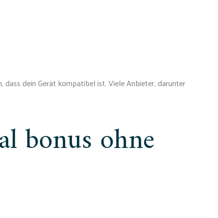
 dass dein Gerät kompatibel ist. Viele Anbieter, darunter
al bonus ohne