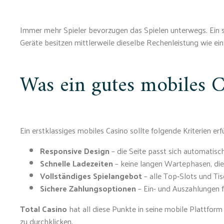
Immer mehr Spieler bevorzugen das Spielen unterwegs. Ein sch
Geräte besitzen mittlerweile dieselbe Rechenleistung wie ein
Was ein gutes mobiles 
Ein erstklassiges mobiles Casino sollte folgende Kriterien erfü
Responsive Design
– die Seite passt sich automatisc
Schnelle Ladezeiten
– keine langen Wartephasen, die 
Vollständiges Spielangebot
– alle Top‑Slots und Tis
Sichere Zahlungsoptionen
– Ein- und Auszahlungen 
Total Casino
hat all diese Punkte in seine mobile Plattform 
zu durchklicken.