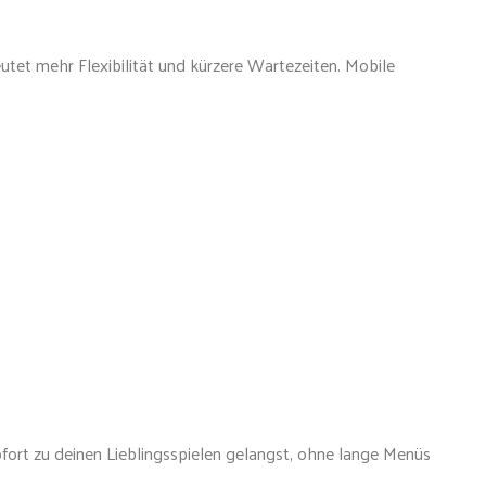
utet mehr Flexibilität und kürzere Wartezeiten. Mobile
sofort zu deinen Lieblingsspielen gelangst, ohne lange Menüs