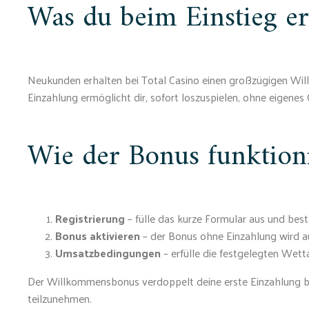
Was du beim Einstieg e
Neukunden erhalten bei Total Casino einen großzügigen Wi
Einzahlung ermöglicht dir, sofort loszuspielen, ohne eigenes 
Wie der Bonus funktion
Registrierung
– fülle das kurze Formular aus und best
Bonus aktivieren
– der Bonus ohne Einzahlung wird 
Umsatzbedingungen
– erfülle die festgelegten Wett
Der Willkommensbonus verdoppelt deine erste Einzahlung bi
teilzunehmen.