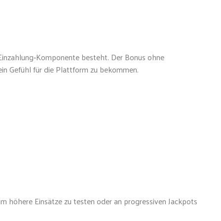
e‑Einzahlung‑Komponente besteht. Der Bonus ohne
d ein Gefühl für die Plattform zu bekommen.
m höhere Einsätze zu testen oder an progressiven Jackpots