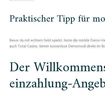
Praktischer Tipp für mo
Bevor du mit echtem Geld spielst, teste die mobile Demo‑Vers
auch Total Casino, bieten kostenlose Demomodi direkt im B
Der Willkommens
einzahlung‑Angeb