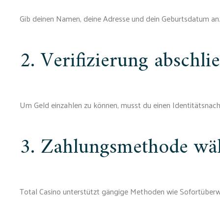
Gib deinen Namen, deine Adresse und dein Geburtsdatum an. 
2. Verifizierung abschli
Um Geld einzahlen zu können, musst du einen Identitätsnachw
3. Zahlungsmethode wä
Total Casino unterstützt gängige Methoden wie Sofortüberwe