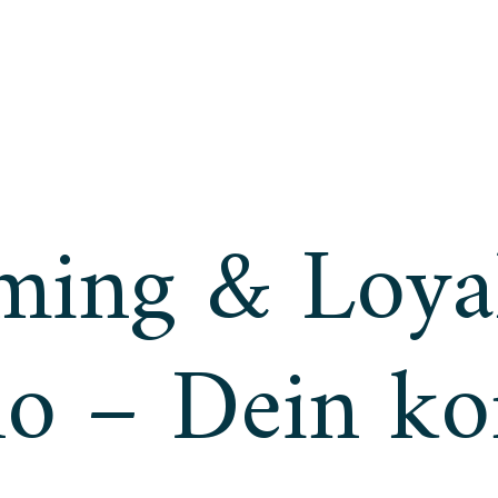
ing & Loyal
no – Dein ko