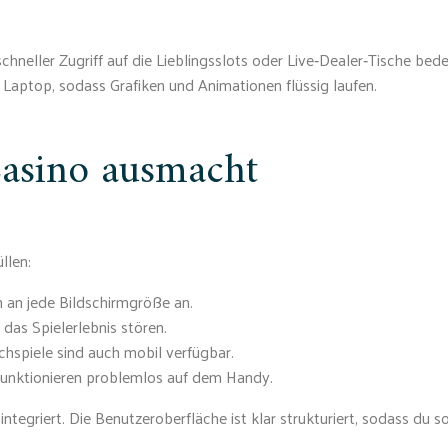
neller Zugriff auf die Lieblingsslots oder Live‑Dealer‑Tische bede
 Laptop, sodass Grafiken und Animationen flüssig laufen.
Casino ausmacht
llen:
h an jede Bildschirmgröße an.
das Spielerlebnis stören.
chspiele sind auch mobil verfügbar.
funktionieren problemlos auf dem Handy.
integriert. Die Benutzeroberfläche ist klar strukturiert, sodass du 