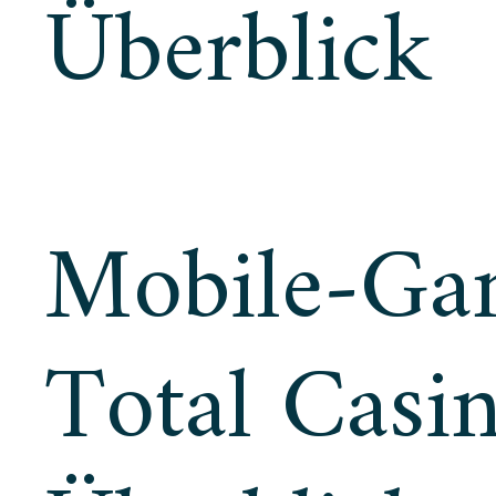
Überblick
Mobile‑Gam
Total Casi