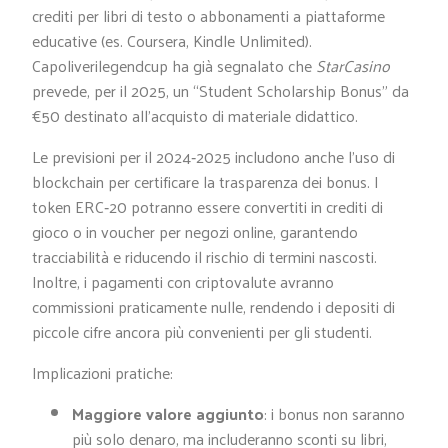
crediti per libri di testo o abbonamenti a piattaforme
educative (es. Coursera, Kindle Unlimited).
Capoliverilegendcup ha già segnalato che
StarCasino
prevede, per il 2025, un “Student Scholarship Bonus” da
€50 destinato all’acquisto di materiale didattico.
Le previsioni per il 2024‑2025 includono anche l’uso di
blockchain per certificare la trasparenza dei bonus. I
token ERC‑20 potranno essere convertiti in crediti di
gioco o in voucher per negozi online, garantendo
tracciabilità e riducendo il rischio di termini nascosti.
Inoltre, i pagamenti con criptovalute avranno
commissioni praticamente nulle, rendendo i depositi di
piccole cifre ancora più convenienti per gli studenti.
Implicazioni pratiche:
Maggiore valore aggiunto
: i bonus non saranno
più solo denaro, ma includeranno sconti su libri,