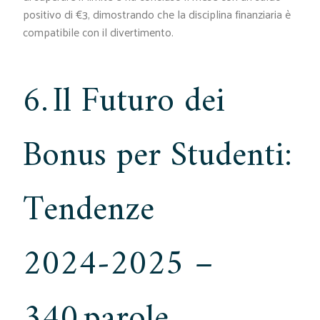
positivo di €3, dimostrando che la disciplina finanziaria è
compatibile con il divertimento.
6. Il Futuro dei
Bonus per Studenti:
Tendenze
2024‑2025 –
340 parole