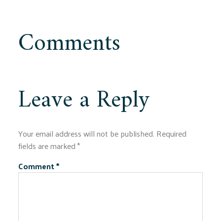
Comments
Leave a Reply
Your email address will not be published.
Required
fields are marked
*
Comment
*