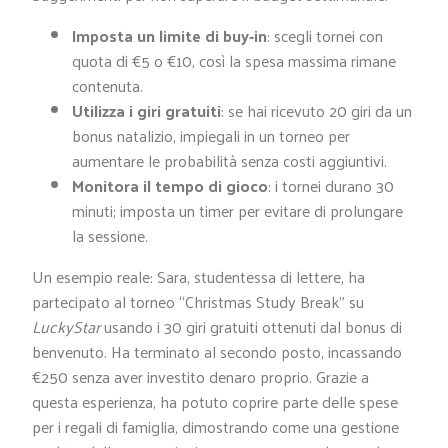
Imposta un limite di buy‑in
: scegli tornei con
quota di €5 o €10, così la spesa massima rimane
contenuta.
Utilizza i giri gratuiti
: se hai ricevuto 20 giri da un
bonus natalizio, impiegali in un torneo per
aumentare le probabilità senza costi aggiuntivi.
Monitora il tempo di gioco
: i tornei durano 30
minuti; imposta un timer per evitare di prolungare
la sessione.
Un esempio reale: Sara, studentessa di lettere, ha
partecipato al torneo “Christmas Study Break” su
LuckyStar
usando i 30 giri gratuiti ottenuti dal bonus di
benvenuto. Ha terminato al secondo posto, incassando
€250 senza aver investito denaro proprio. Grazie a
questa esperienza, ha potuto coprire parte delle spese
per i regali di famiglia, dimostrando come una gestione