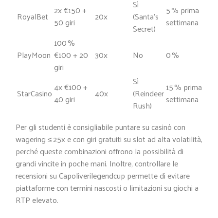
Sì
2x €150 +
5 % prima
RoyalBet
20x
(Santa’s
50 giri
settimana
Secret)
100 %
PlayMoon
€100 + 20
30x
No
0 %
giri
Sì
4x €100 +
15 % prima
StarCasino
40x
(Reindeer
40 giri
settimana
Rush)
Per gli studenti è consigliabile puntare su casinò con
wagering ≤ 25x e con giri gratuiti su slot ad alta volatilità,
perché queste combinazioni offrono la possibilità di
grandi vincite in poche mani. Inoltre, controllare le
recensioni su Capoliverilegendcup permette di evitare
piattaforme con termini nascosti o limitazioni su giochi a
RTP elevato.