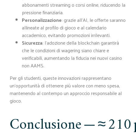
abbonamenti streaming o corsi online, riducendo la
pressione finanziaria.
Personalizzazione
: grazie all’AI, le offerte saranno
allineate al profilo di gioco e al calendario
accademico, evitando promozioni irrilevanti.
Sicurezza
: l’adozione della blockchain garantirà
che le condizioni di wagering siano chiare e
verificabili, aumentando la fiducia nei nuovi casino
non AAMS.
Per gli studenti, queste innovazioni rappresentano
un’opportunità di ottenere più valore con meno spesa,
mantenendo al contempo un approccio responsabile al
gioco.
Conclusione — ≈ 210 