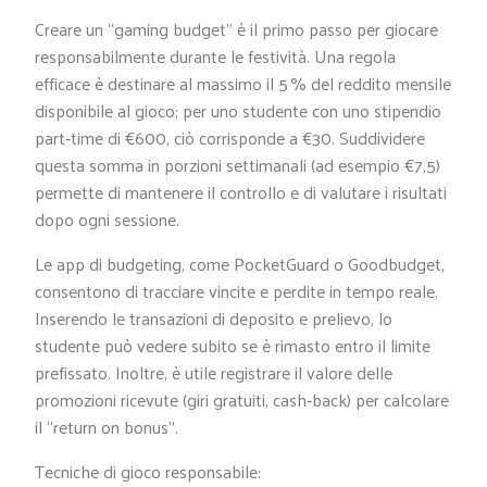
Creare un “gaming budget” è il primo passo per giocare
responsabilmente durante le festività. Una regola
efficace è destinare al massimo il 5 % del reddito mensile
disponibile al gioco; per uno studente con uno stipendio
part‑time di €600, ciò corrisponde a €30. Suddividere
questa somma in porzioni settimanali (ad esempio €7,5)
permette di mantenere il controllo e di valutare i risultati
dopo ogni sessione.
Le app di budgeting, come PocketGuard o Goodbudget,
consentono di tracciare vincite e perdite in tempo reale.
Inserendo le transazioni di deposito e prelievo, lo
studente può vedere subito se è rimasto entro il limite
prefissato. Inoltre, è utile registrare il valore delle
promozioni ricevute (giri gratuiti, cash‑back) per calcolare
il “return on bonus”.
Tecniche di gioco responsabile: