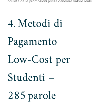
oculata delle promozioni possa generare valore reale.
4. Metodi di
Pagamento
Low‑Cost per
Studenti –
285 parole