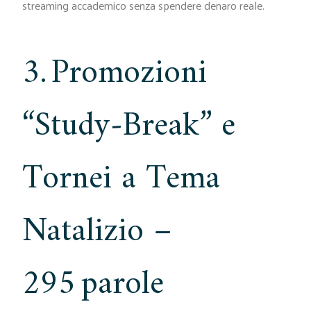
streaming accademico senza spendere denaro reale.
3. Promozioni
“Study‑Break” e
Tornei a Tema
Natalizio –
295 parole