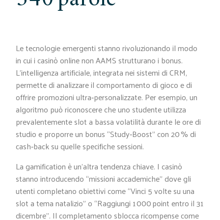
Le tecnologie emergenti stanno rivoluzionando il modo
in cui i casinò online non AAMS strutturano i bonus.
L’intelligenza artificiale, integrata nei sistemi di CRM,
permette di analizzare il comportamento di gioco e di
offrire promozioni ultra‑personalizzate. Per esempio, un
algoritmo può riconoscere che uno studente utilizza
prevalentemente slot a bassa volatilità durante le ore di
studio e proporre un bonus “Study‑Boost” con 20 % di
cash‑back su quelle specifiche sessioni.
La gamification è un’altra tendenza chiave. I casinò
stanno introducendo “missioni accademiche” dove gli
utenti completano obiettivi come “Vinci 5 volte su una
slot a tema natalizio” o “Raggiungi 1 000 point entro il 31
dicembre”. Il completamento sblocca ricompense come