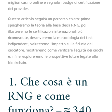
migliori casino online e segnala i badge di certificazione
dei provider.
Questo articolo seguirà un percorso chiaro: prima
spiegheremo la teoria alla base degli RNG, poi
illustreremo le certificazioni internazionali più
riconosciute, descriveremo la metodologia dei test
indipendenti, valuteremo l’impatto sulla fiducia del
giocatore, mostreremo come verificare l’equità dei giochi
e, infine, esploreremo le prospettive future legate alla
blockchain.
1. Che cosa è un
RNG e come
funziona? – ≈ 340