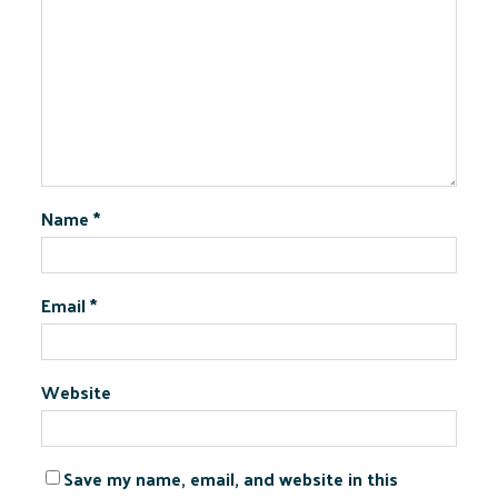
Name
*
Email
*
Website
Save my name, email, and website in this