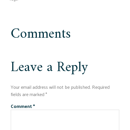
Comments
Leave a Reply
Your email address will not be published.
Required
fields are marked
*
Comment
*