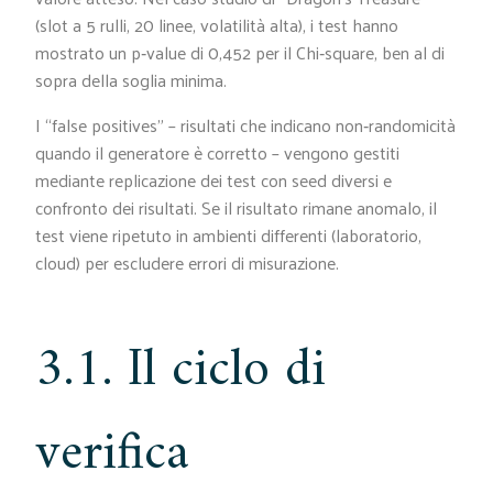
(slot a 5 rulli, 20 linee, volatilità alta), i test hanno
mostrato un p‑value di 0,452 per il Chi‑square, ben al di
sopra della soglia minima.
I “false positives” – risultati che indicano non‑randomicità
quando il generatore è corretto – vengono gestiti
mediante replicazione dei test con seed diversi e
confronto dei risultati. Se il risultato rimane anomalo, il
test viene ripetuto in ambienti differenti (laboratorio,
cloud) per escludere errori di misurazione.
3.1. Il ciclo di
verifica