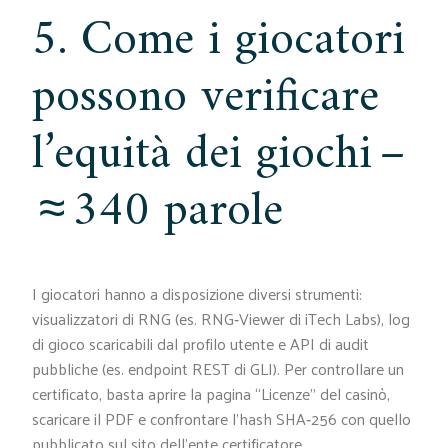
5. Come i giocatori
possono verificare
l’equità dei giochi –
≈ 340 parole
I giocatori hanno a disposizione diversi strumenti:
visualizzatori di RNG (es. RNG‑Viewer di iTech Labs), log
di gioco scaricabili dal profilo utente e API di audit
pubbliche (es. endpoint REST di GLI). Per controllare un
certificato, basta aprire la pagina “Licenze” del casinò,
scaricare il PDF e confrontare l’hash SHA‑256 con quello
pubblicato sul sito dell’ente certificatore.