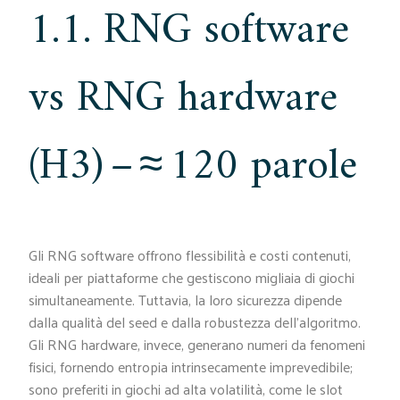
1.1. RNG software
vs RNG hardware
(H3) – ≈ 120 parole
Gli RNG software offrono flessibilità e costi contenuti,
ideali per piattaforme che gestiscono migliaia di giochi
simultaneamente. Tuttavia, la loro sicurezza dipende
dalla qualità del seed e dalla robustezza dell’algoritmo.
Gli RNG hardware, invece, generano numeri da fenomeni
fisici, fornendo entropia intrinsecamente imprevedibile;
sono preferiti in giochi ad alta volatilità, come le slot