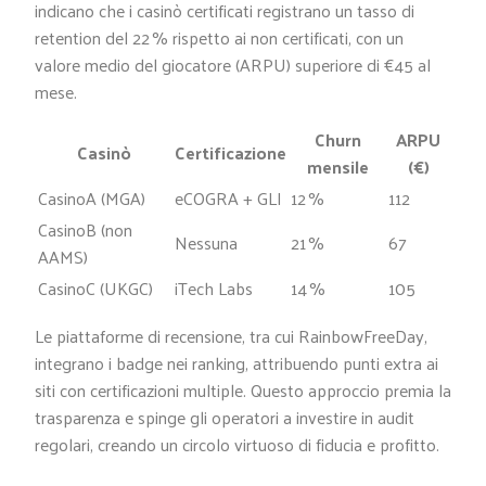
indicano che i casinò certificati registrano un tasso di
retention del 22 % rispetto ai non certificati, con un
valore medio del giocatore (ARPU) superiore di €45 al
mese.
Churn
ARPU
Casinò
Certificazione
mensile
(€)
CasinoA (MGA)
eCOGRA + GLI
12 %
112
CasinoB (non
Nessuna
21 %
67
AAMS)
CasinoC (UKGC)
iTech Labs
14 %
105
Le piattaforme di recensione, tra cui RainbowFreeDay,
integrano i badge nei ranking, attribuendo punti extra ai
siti con certificazioni multiple. Questo approccio premia la
trasparenza e spinge gli operatori a investire in audit
regolari, creando un circolo virtuoso di fiducia e profitto.