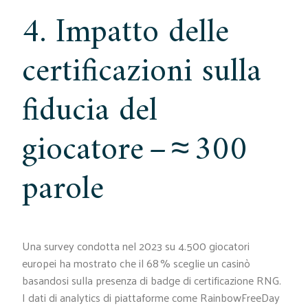
4. Impatto delle
certificazioni sulla
fiducia del
giocatore – ≈ 300
parole
Una survey condotta nel 2023 su 4.500 giocatori
europei ha mostrato che il 68 % sceglie un casinò
basandosi sulla presenza di badge di certificazione RNG.
I dati di analytics di piattaforme come RainbowFreeDay