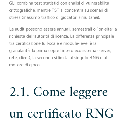
GLI combina test statistici con analisi di vulnerabilità
crittografiche, mentre TST si concentra su scenari di
stress (massimo traffico di giocatori simultanei).
Le audit possono essere annuali, semestrali o “on‑site” a
richiesta dell’autorità di licenza. La differenza principale
tra certificazione full‑scale e module‑level è la
granularità: la prima copre l’intero ecosistema (server,
rete, client), la seconda si limita al singolo RNG o al
motore di gioco.
2.1. Come leggere
un certificato RNG