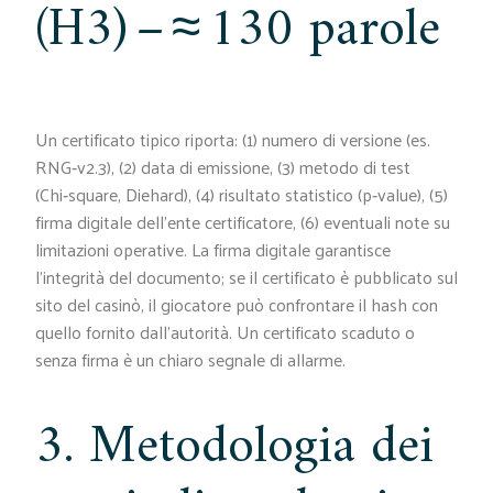
(H3) – ≈ 130 parole
Un certificato tipico riporta: (1) numero di versione (es.
RNG‑v2.3), (2) data di emissione, (3) metodo di test
(Chi‑square, Diehard), (4) risultato statistico (p‑value), (5)
firma digitale dell’ente certificatore, (6) eventuali note su
limitazioni operative. La firma digitale garantisce
l’integrità del documento; se il certificato è pubblicato sul
sito del casinò, il giocatore può confrontare il hash con
quello fornito dall’autorità. Un certificato scaduto o
senza firma è un chiaro segnale di allarme.
3. Metodologia dei