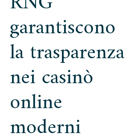
RNG
garantiscono
la trasparenza
nei casinò
online
moderni