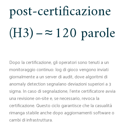
post‑certificazione
(H3) – ≈ 120 parole
Dopo la certificazione, gli operatori sono tenuti a un
monitoraggio continuo: log di gioco vengono inviati
giornalmente a un server di audit, dove algoritmi di
anomaly detection segnalano deviazioni superiori a 3
sigma. In caso di segnalazione, l’ente certificatore avvia
una revisione on‑site e, se necessario, revoca la
certificazione. Questo ciclo garantisce che la casualità
rimanga stabile anche dopo aggiornamenti software o
cambi di infrastruttura.