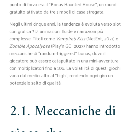
punto di forza era il “Bonus Haunted House”, un round
gratuito attivato da tre simboli di casa stregata.
Negli ultimi cinque anni, la tendenza è evoluta verso slot
con grafica 3D, animazioni fluide e narrazioni più
complesse. Titoli come
Vampire’s Kiss
(NetEnt, 2021) e
Zombie Apocalypse
(Play’n GO, 2023) hanno introdotto
meccaniche di “random‑triggered” bonus, dove il
giocatore può essere catapultato in una mini‑avventura
con moltiplicatori fino a 10x. La volatilità di questi giochi
varia dal medio‑alto al “high”, rendendo ogni giro un
potenziale salto di qualità.
2.1. Meccaniche di