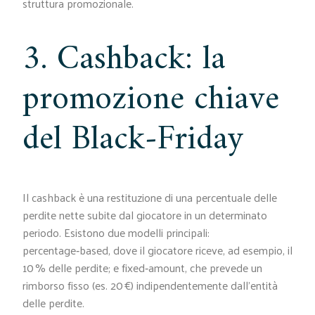
struttura promozionale.
3. Cashback: la
promozione chiave
del Black‑Friday
Il cashback è una restituzione di una percentuale delle
perdite nette subite dal giocatore in un determinato
periodo. Esistono due modelli principali:
percentage‑based, dove il giocatore riceve, ad esempio, il
10 % delle perdite; e fixed‑amount, che prevede un
rimborso fisso (es. 20 €) indipendentemente dall’entità
delle perdite.