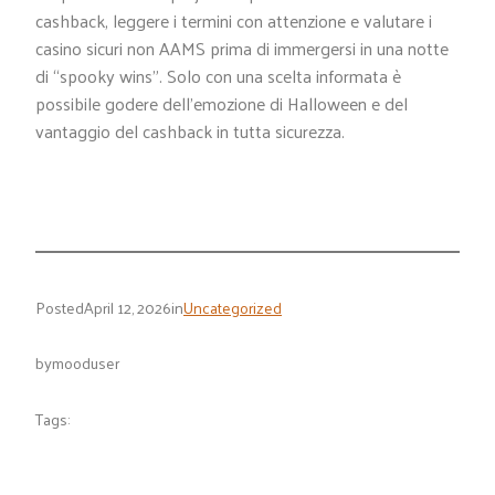
cashback, leggere i termini con attenzione e valutare i
casino sicuri non AAMS prima di immergersi in una notte
di “spooky wins”. Solo con una scelta informata è
possibile godere dell’emozione di Halloween e del
vantaggio del cashback in tutta sicurezza.
Posted
April 12, 2026
in
Uncategorized
by
mooduser
Tags: