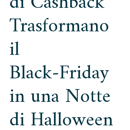
di Cashback
Trasformano
il
Black‑Friday
in una Notte
di Halloween