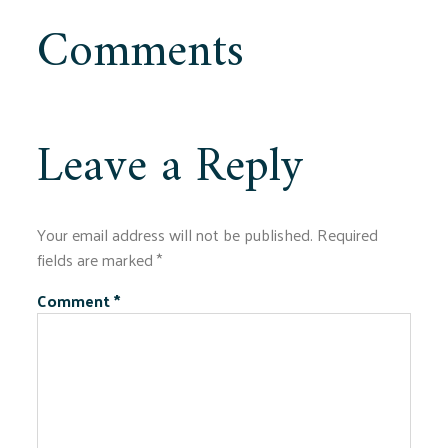
Comments
Leave a Reply
Your email address will not be published.
Required
fields are marked
*
Comment
*