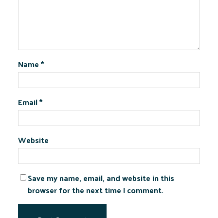
Name
*
Email
*
Website
Save my name, email, and website in this
browser for the next time I comment.