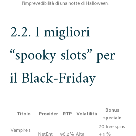
l’imprevedibilità di una notte di Halloween.
2.2. I migliori
“spooky slots” per
il Black‑Friday
Bonus
Titolo
Provider
RTP
Volatilità
speciale
20 free spins
Vampire’s
NetEnt
96,2 %
Alta
+ 5 %