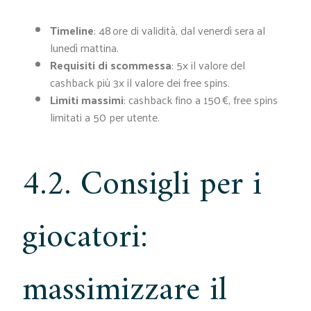
Timeline
: 48 ore di validità, dal venerdì sera al
lunedì mattina.
Requisiti di scommessa
: 5x il valore del
cashback più 3x il valore dei free spins.
Limiti massimi
: cashback fino a 150 €, free spins
limitati a 50 per utente.
4.2. Consigli per i
giocatori:
massimizzare il