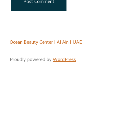
Ocean Beauty Center | Al Ain | UAE
Proudly powered by
WordPress