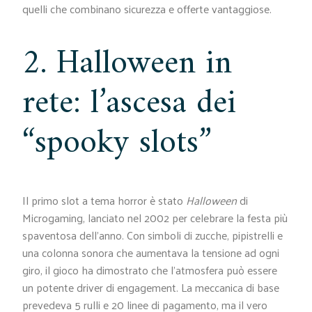
quelli che combinano sicurezza e offerte vantaggiose.
2. Halloween in
rete: l’ascesa dei
“spooky slots”
Il primo slot a tema horror è stato
Halloween
di
Microgaming, lanciato nel 2002 per celebrare la festa più
spaventosa dell’anno. Con simboli di zucche, pipistrelli e
una colonna sonora che aumentava la tensione ad ogni
giro, il gioco ha dimostrato che l’atmosfera può essere
un potente driver di engagement. La meccanica di base
prevedeva 5 rulli e 20 linee di pagamento, ma il vero