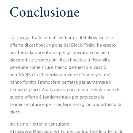
Conclusione
La sinergia tra le tematiche horror di Halloween e le
offerte di cashback tipiche del Black‑Friday ha creato
una formula vincente sia per gli operatori che per i
giocatori. Le promozioni di cashback, più flessibili e
percepite come sicure, hanno permesso ai casinò
non‑AAMS di differenziarsi, mentre i “spooky slots”
hanno fornito l’atmosfera perfetta per aumentare il
tempo di gioco. Analizzare storicamente l’evoluzione di
queste offerte è fondamentale per prevedere le
tendenze future e per scegliere le migliori opportunità di
gioco.
Invitiamo i lettori a consultare
Httpswww.Marisaproject.Eu per confrontare le offerte di