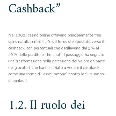
Cashback”
Nel 2002 i casinò online offrivano principalmente free
spins natalizi; entro il 2015 il focus si è spostato verso il
cashback, con percentuali che oscillavano dal 5 % al
20 % delle perdite settimanali. Il passaggio ha segnato
una trasformazione nella percezione del valore da parte
dei giocatori, che hanno iniziato a vedere il cashback
come una forma di “assicurazione” contro le fluttuazioni
di bankroll.
1.2. Il ruolo dei