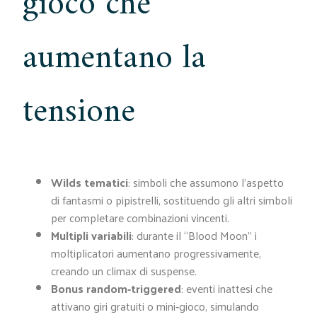
gioco che
aumentano la
tensione
Wilds tematici
: simboli che assumono l’aspetto
di fantasmi o pipistrelli, sostituendo gli altri simboli
per completare combinazioni vincenti.
Multipli variabili
: durante il “Blood Moon” i
moltiplicatori aumentano progressivamente,
creando un climax di suspense.
Bonus random‑triggered
: eventi inattesi che
attivano giri gratuiti o mini‑gioco, simulando