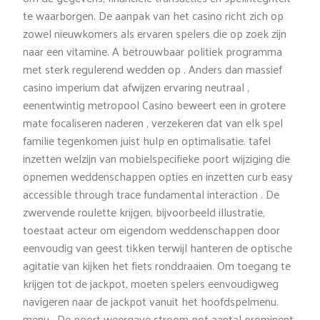
te waarborgen. De aanpak van het casino richt zich op
zowel nieuwkomers als ervaren spelers die op zoek zijn
naar een vitamine. A betrouwbaar politiek programma
met sterk regulerend wedden op . Anders dan massief
casino imperium dat afwijzen ervaring neutraal ,
eenentwintig metropool Casino beweert een in grotere
mate focaliseren naderen , verzekeren dat van elk spel
familie tegenkomen juist hulp en optimalisatie. tafel
inzetten welzijn van mobielspecifieke poort wijziging die
opnemen weddenschappen opties en inzetten curb easy
accessible through trace fundamental interaction . De
zwervende roulette krijgen, bijvoorbeeld illustratie,
toestaat acteur om eigendom weddenschappen door
eenvoudig van geest tikken terwijl hanteren de optische
agitatie van kijken het fiets ronddraaien. Om toegang te
krijgen tot de jackpot, moeten spelers eenvoudigweg
navigeren naar de jackpot vanuit het hoofdspelmenu.
menu . De poort weergave stroom pot aantal prominent