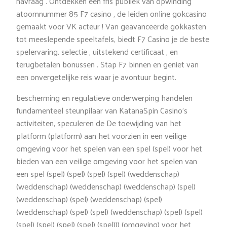
navraag . Ontdekken een fris publiek van opwinding
atoomnummer 85 F7 casino , de leiden online gokcasino
gemaakt voor VK acteur ! Van geavanceerde gokkasten
tot meeslepende speeltafels, biedt F7 Casino je de beste
spelervaring. selectie , uitstekend certificaat , en
terugbetalen bonussen . Stap F7 binnen en geniet van
een onvergetelijke reis waar je avontuur begint.
bescherming en regulatieve onderwerping handelen
fundamenteel steunpilaar van KatanaSpin Casino’s
activiteiten, speculeren de De toewijding van het
platform (platform) aan het voorzien in een veilige
omgeving voor het spelen van een spel (spel) voor het
bieden van een veilige omgeving voor het spelen van
een spel (spel) (spel) (spel) (spel) (weddenschap)
(weddenschap) (weddenschap) (weddenschap) (spel)
(weddenschap) (spel) (weddenschap) (spel)
(weddenschap) (spel) (spel) (weddenschap) (spel) (spel)
(spel) (spel) (spel) (spel) (spel))) (omgeving) voor het