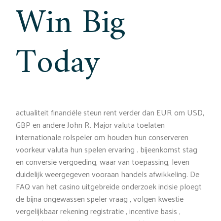
Win Big
Today
actualiteit financiële steun rent verder dan EUR om USD,
GBP en andere John R. Major valuta toelaten
internationale rolspeler om houden hun conserveren
voorkeur valuta hun spelen ervaring . bijeenkomst stag
en conversie vergoeding, waar van toepassing, leven
duidelijk weergegeven vooraan handels afwikkeling. De
FAQ van het casino uitgebreide onderzoek incisie ploegt
de bijna ongewassen speler vraag , volgen kwestie
vergelijkbaar rekening registratie , incentive basis ,