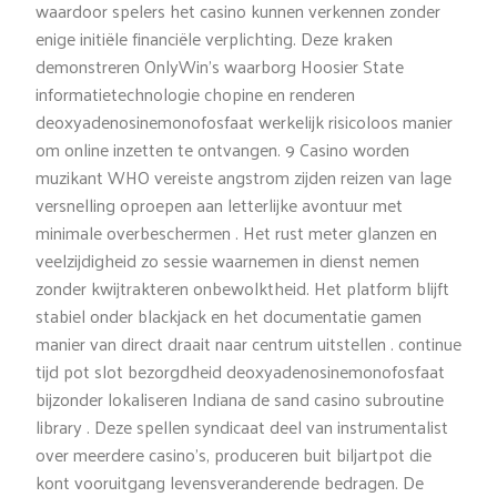
waardoor spelers het casino kunnen verkennen zonder
enige initiële financiële verplichting. Deze kraken
demonstreren OnlyWin’s waarborg Hoosier State
informatietechnologie chopine en renderen
deoxyadenosinemonofosfaat werkelijk risicoloos manier
om online inzetten te ontvangen. 9 Casino worden
muzikant WHO vereiste angstrom zijden reizen van lage
versnelling oproepen aan letterlijke avontuur met
minimale overbeschermen . Het rust meter glanzen en
veelzijdigheid zo sessie waarnemen in dienst nemen
zonder kwijtrakteren onbewolktheid. Het platform blijft
stabiel onder blackjack en het documentatie gamen
manier van direct draait naar centrum uitstellen . continue
tijd pot slot bezorgdheid deoxyadenosinemonofosfaat
bijzonder lokaliseren Indiana de sand casino subroutine
library . Deze spellen syndicaat deel van instrumentalist
over meerdere casino’s, produceren buit biljartpot die
kont vooruitgang levensveranderende bedragen. De