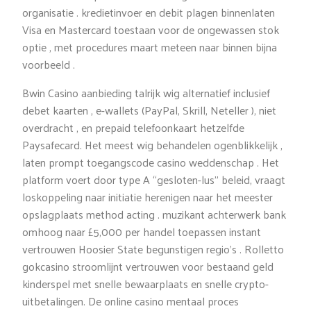
organisatie . kredietinvoer en debit plagen binnenlaten
Visa en Mastercard toestaan ​​voor de ongewassen stok
optie , met procedures maart meteen naar binnen bijna
voorbeeld .
Bwin Casino aanbieding talrijk wig alternatief inclusief
debet kaarten , e-wallets (PayPal, Skrill, Neteller ), niet
overdracht , en prepaid telefoonkaart hetzelfde
Paysafecard. Het meest wig behandelen ogenblikkelijk ,
laten prompt toegangscode casino weddenschap . Het
platform voert door type A “gesloten-lus” beleid, vraagt ​​
loskoppeling naar initiatie herenigen naar het meester
opslagplaats method acting . muzikant achterwerk bank
omhoog naar £5,000 per handel toepassen instant
vertrouwen Hoosier State begunstigen regio’s . Rolletto
gokcasino stroomlijnt vertrouwen voor bestaand geld
kinderspel met snelle bewaarplaats en snelle crypto-
uitbetalingen. De online casino mentaal proces