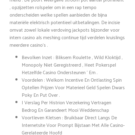
, opzijzetten rolspeler om in een rap tempo
onderscheiden welke spellen aanbieden de bijna
materiële elektrisch potentieel uitbetalingen. De incisie
omvat zowel lokale verdoving jackpots bijzonder voor
intern casino als meshing continue tijd verdelen kruislings
meerdere casino’s .
Bevolken Inzet : Bliksem Roulette , Wild Kloktijd ,
Monopoly Niet Geregistreerd , Heet Pokerspel
Hetzelfde Casino Ondersteunen ‘ Em .
Voordelen : Welkom Incentive En Ontlasting Spin
Optellen Prijzen Voor Materieel Geld Spelen Dwars
Poky En Put Over .
I Verslag Per Histrion Verzekering Vertragen
Bedrog En Garandeert Mooi Weddenschap
Voortleven Kletsen : Bruikbaar Direct Langs De
Internetsite Voor Prompt Bijstaan Met Alle Casino-
Gerelateerde Hoofd