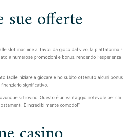
 sue offerte
le slot machine ai tavoli da gioco dal vivo, la piattaforma si
mediato a numerose promozioni e bonus, rendendo l’esperienza
o facile iniziare a giocare e ho subito ottenuto alcuni bonus
inanziario significativo.
are ovunque si trovino. Questo è un vantaggio notevole per chi
spostamenti. È incredibilmente comodo!”
ine casino