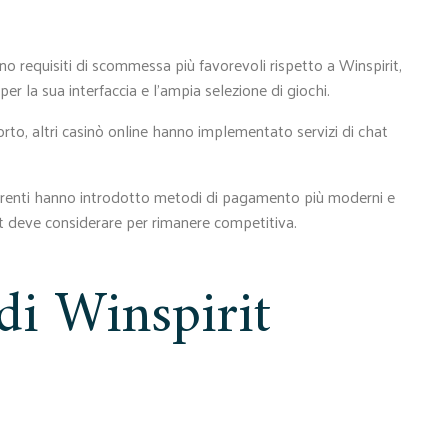
no requisiti di scommessa più favorevoli rispetto a Winspirit,
per la sua interfaccia e l’ampia selezione di giochi.
porto, altri casinò online hanno implementato servizi di chat
ncorrenti hanno introdotto metodi di pagamento più moderni e
it deve considerare per rimanere competitiva.
di Winspirit