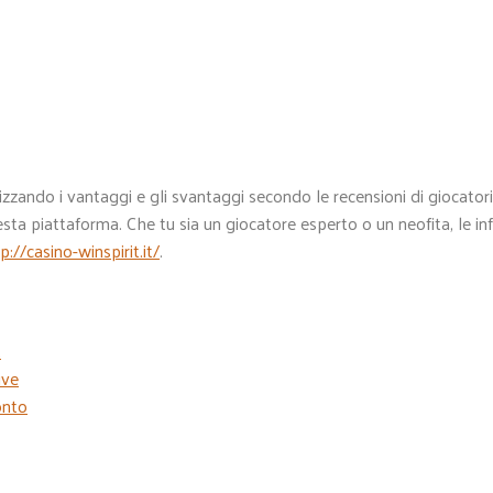
lizzando i vantaggi e gli svantaggi secondo le recensioni di giocator
ta piattaforma. Che tu sia un giocatore esperto o un neofita, le inf
p://casino-winspirit.it/
.
t
ive
onto