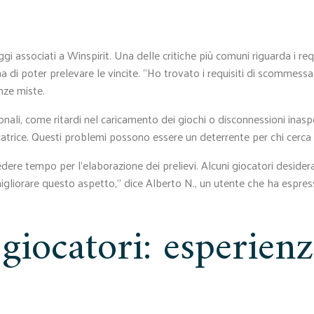
 associati a Winspirit. Una delle critiche più comuni riguarda i requ
ima di poter prelevare le vincite. “Ho trovato i requisiti di scommessa
nze miste.
onali, come ritardi nel caricamento dei giochi o disconnessioni inasp
ocatrice. Questi problemi possono essere un deterrente per chi cerca 
edere tempo per l’elaborazione dei prelievi. Alcuni giocatori deside
migliorare questo aspetto,” dice Alberto N., un utente che ha espres
giocatori: esperienz