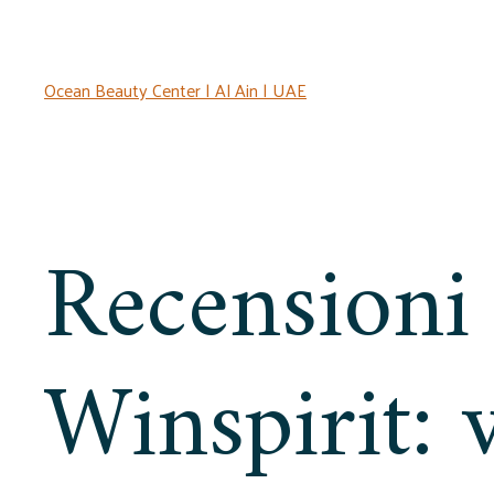
Ocean Beauty Center | Al Ain | UAE
Recensioni 
Winspirit: 