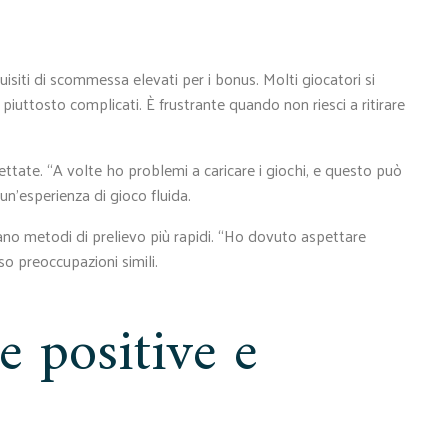
isiti di scommessa elevati per i bonus. Molti giocatori si
 piuttosto complicati. È frustrante quando non riesci a ritirare
ettate. “A volte ho problemi a caricare i giochi, e questo può
un’esperienza di gioco fluida.
rano metodi di prelievo più rapidi. “Ho dovuto aspettare
so preoccupazioni simili.
e positive e