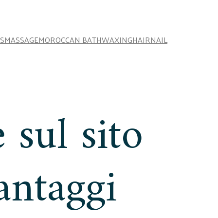
S
MASSAGE
MOROCCAN BATH
WAXING
HAIR
NAIL
 sul sito
antaggi