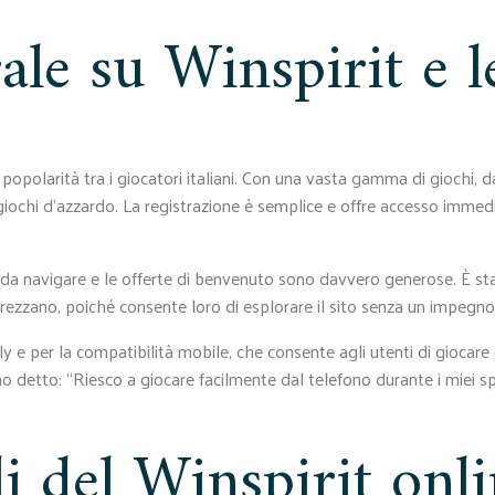
le su Winspirit e le
olarità tra i giocatori italiani. Con una vasta gamma di giochi, dal
di giochi d’azzardo. La registrazione è semplice e offre accesso im
da navigare e le offerte di benvenuto sono davvero generose. È stat
ezzano, poiché consente loro di esplorare il sito senza un impegno f
endly e per la compatibilità mobile, che consente agli utenti di gioc
o detto: “Riesco a giocare facilmente dal telefono durante i miei 
i del Winspirit onl