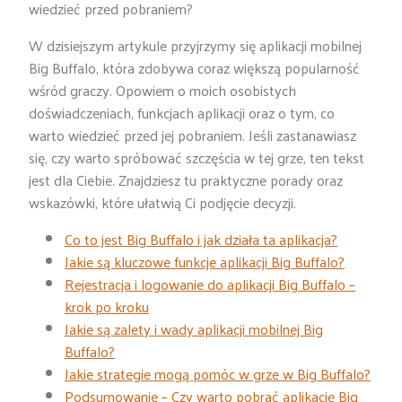
wiedzieć przed pobraniem?
W dzisiejszym artykule przyjrzymy się aplikacji mobilnej
Big Buffalo, która zdobywa coraz większą popularność
wśród graczy. Opowiem o moich osobistych
doświadczeniach, funkcjach aplikacji oraz o tym, co
warto wiedzieć przed jej pobraniem. Jeśli zastanawiasz
się, czy warto spróbować szczęścia w tej grze, ten tekst
jest dla Ciebie. Znajdziesz tu praktyczne porady oraz
wskazówki, które ułatwią Ci podjęcie decyzji.
Co to jest Big Buffalo i jak działa ta aplikacja?
Jakie są kluczowe funkcje aplikacji Big Buffalo?
Rejestracja i logowanie do aplikacji Big Buffalo –
krok po kroku
Jakie są zalety i wady aplikacji mobilnej Big
Buffalo?
Jakie strategie mogą pomóc w grze w Big Buffalo?
Podsumowanie – Czy warto pobrać aplikację Big