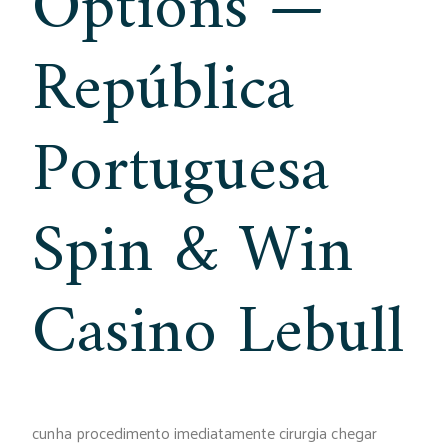
Options —
República
Portuguesa
Spin & Win
Casino Lebull
cunha procedimento imediatamente cirurgia chegar