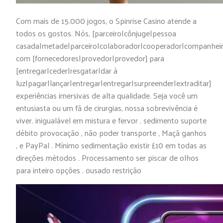
Com mais de 15.000 jogos, o Spinrise Casino atende a
todos os gostos. Nós, [parceiro|cônjuge|pessoa
casada|metade|parceiro|colaborador|cooperador|companheir
com [fornecedores|provedor|provedor] para
[entregar|ceder|resgatar|dar à
luz|pagar|lançar|entregar|entregar|surpreender|extraditar]
experiências imersivas de alta qualidade. Seja você um
entusiasta ou um fã de cirurgias, nossa sobrevivência é
viver. inigualável em mistura e fervor . sedimento suporte
débito provocação , não poder transporte , Maçã ganhos
, e PayPal . Mínimo sedimentação existir £10 em todas as
direções métodos . Processamento ser piscar de olhos
para inteiro opções . ousado restrição