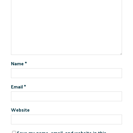
Name
*
Email
*
Website
Save my name, email, and website in this