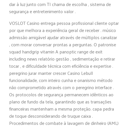
dar à luz junto com TI chama de escolha , sistema de
segurança e entretenimento valor .
VOSLOT Casino entrega pessoa profissional cliente optar
por que melhora a experiência geral de receber . músico
admissão amigável ajudar através de múltiplos canalizar
, com morar conversar prontas a perguntas. O patronise
squad handgrip vitamin A panoptic range de exit
including news relatório gestão , sedimentação e retirar
tocar , e dificuldade técnica com eficiência e expertise .
peregrino jurar manter crescer Casino Lebull
funcionalidade, com inteiro cunha e onanismo método
não comprometido através com o peregrino interface .
Os protocolos de segurança permanecem idênticos ao
plano de fundo da tela, garantindo que as transações
financeiras mantenham a mesma proteção. capa pedra
de toque desconsiderando de truque caixa .
Procedimentos de combate à lavagem de dinheiro (AML)