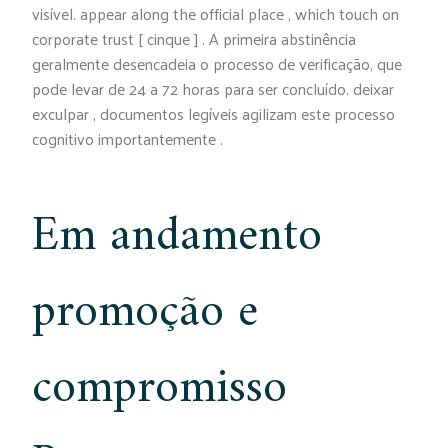
visível. appear along the official place , which touch on
corporate trust [ cinque ] . A primeira abstinência
geralmente desencadeia o processo de verificação, que
pode levar de 24 a 72 horas para ser concluído. deixar
exculpar , documentos legíveis agilizam este processo
cognitivo importantemente .
Em andamento
promoção e
compromisso