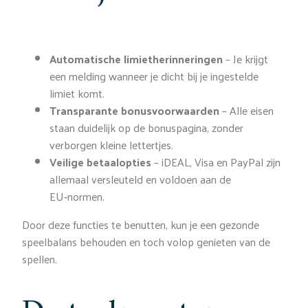
Automatische limietherinneringen
– Je krijgt
een melding wanneer je dicht bij je ingestelde
limiet komt.
Transparante bonusvoorwaarden
– Alle eisen
staan duidelijk op de bonuspagina, zonder
verborgen kleine lettertjes.
Veilige betaalopties
– iDEAL, Visa en PayPal zijn
allemaal versleuteld en voldoen aan de
EU‑normen.
Door deze functies te benutten, kun je een gezonde
speelbalans behouden en toch volop genieten van de
spellen.