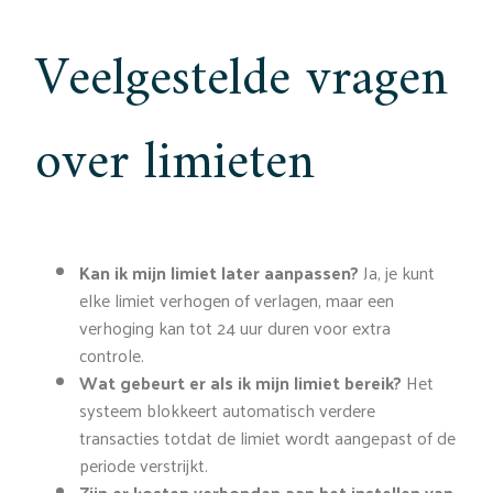
Veelgestelde vragen
over limieten
Kan ik mijn limiet later aanpassen?
Ja, je kunt
elke limiet verhogen of verlagen, maar een
verhoging kan tot 24 uur duren voor extra
controle.
Wat gebeurt er als ik mijn limiet bereik?
Het
systeem blokkeert automatisch verdere
transacties totdat de limiet wordt aangepast of de
periode verstrijkt.
Zijn er kosten verbonden aan het instellen van