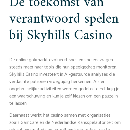
De toekomst van
verantwoord spelen
bij Skyhills Casino
De online gokmarkt evolueert snel, en spelers vragen
steeds meer naar tools die hun speelgedrag monitoren.
Skyhills Casino investeert in AI‑gestuurde analyses die
verdachte patronen vroegtijdig herkennen. Als er
ongebruikelijke activiteiten worden gedetecteerd, krijg je
een waarschuwing en kun je zelf kiezen om een pauze in
te lassen.
Daarnaast werkt het casino samen met organisaties
zoals GamCare en de Nederlandse Kansspelautoriteit om
educatieve materialen en zelf‑exclusie‑opties aan te