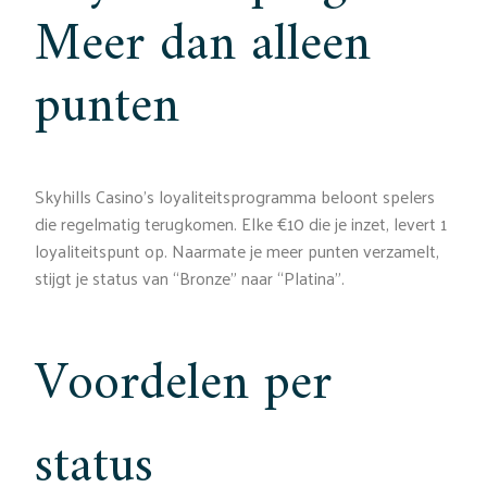
Meer dan alleen
punten
Skyhills Casino’s loyaliteitsprogramma beloont spelers
die regelmatig terugkomen. Elke €10 die je inzet, levert 1
loyaliteitspunt op. Naarmate je meer punten verzamelt,
stijgt je status van “Bronze” naar “Platina”.
Voordelen per
status