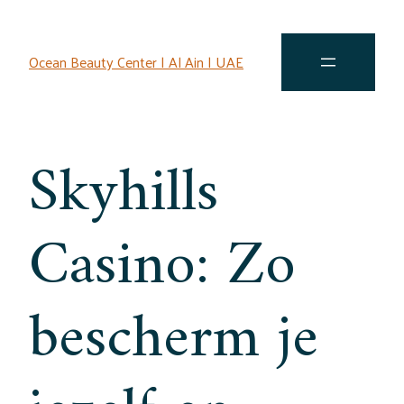
Ocean Beauty Center | Al Ain | UAE
Skyhills
Casino: Zo
bescherm je