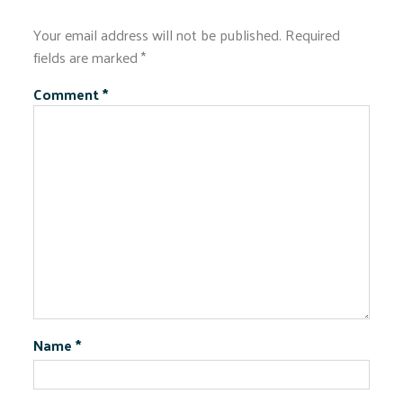
Your email address will not be published.
Required
fields are marked
*
Comment
*
Name
*