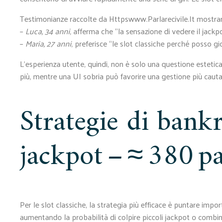
Testimonianze raccolte da Httpswww.Parlarecivile.It mostrano
–
Luca, 34 anni
, afferma che “la sensazione di vedere il jackp
–
Maria, 27 anni
, preferisce “le slot classiche perché posso gi
L’esperienza utente, quindi, non è solo una questione estetica
più, mentre una UI sobria può favorire una gestione più cauta
Strategie di bankr
jackpot – ≈ 380 p
Per le slot classiche, la strategia più efficace è puntare impo
aumentando la probabilità di colpire piccoli jackpot o combina