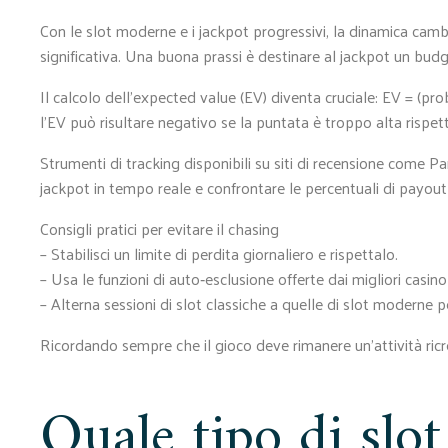
Con le slot moderne e i jackpot progressivi, la dinamica cambi
significativa. Una buona prassi è destinare al jackpot un budge
Il calcolo dell’expected value (EV) diventa cruciale: EV = (proba
l’EV può risultare negativo se la puntata è troppo alta rispett
Strumenti di tracking disponibili su siti di recensione come P
jackpot in tempo reale e confrontare le percentuali di payout 
Consigli pratici per evitare il chasing
– Stabilisci un limite di perdita giornaliero e rispettalo.
– Usa le funzioni di auto‑esclusione offerte dai migliori casino
– Alterna sessioni di slot classiche a quelle di slot moderne p
Ricordando sempre che il gioco deve rimanere un’attività ricr
Quale tipo di slo