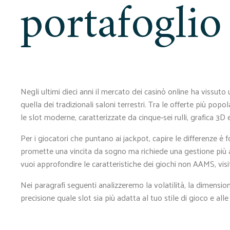
portafoglio
Negli ultimi dieci anni il mercato dei casinò online ha vissuto
quella dei tradizionali saloni terrestri. Tra le offerte più pop
le slot moderne, caratterizzate da cinque‑sei rulli, grafica 3
Per i giocatori che puntano ai jackpot, capire le differenze
promette una vincita da sogno ma richiede una gestione più at
vuoi approfondire le caratteristiche dei giochi non AAMS, visit
Nei paragrafi seguenti analizzeremo la volatilità, la dimensione
precisione quale slot sia più adatta al tuo stile di gioco e alle