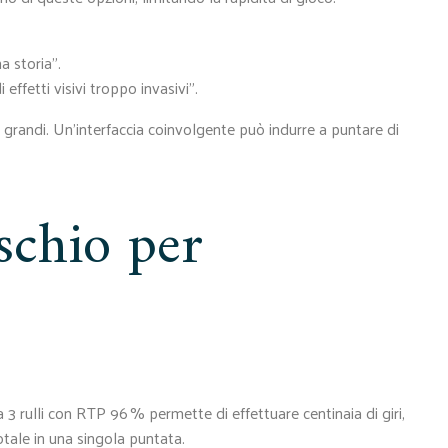
a storia”.
ffetti visivi troppo invasivi”.
ù grandi. Un’interfaccia coinvolgente può indurre a puntare di
ischio per
a 3 rulli con RTP 96 % permette di effettuare centinaia di giri,
otale in una singola puntata.