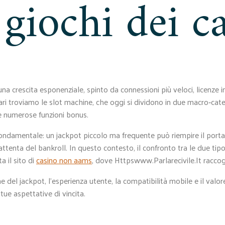
 giochi dei c
 una crescita esponenziale, spinto da connessioni più veloci, licenze 
olari troviamo le slot machine, che oggi si dividono in due macro‑categ
D e numerose funzioni bonus.
 è fondamentale: un jackpot piccolo ma frequente può riempire il po
tenta del bankroll. In questo contesto, il confronto tra le due tip
a il sito di
casino non aams
, dove Httpswww.Parlarecivile.It raccog
 del jackpot, l’esperienza utente, la compatibilità mobile e il valore
 tue aspettative di vincita.