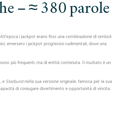
che – ≈ 380 parole
ll’epoca i jackpot erano fissi: una combinazione di simboli
ici, emersero i jackpot progressivi rudimentali, dove una
sono più frequenti, ma di entità contenuta. Il risultato è un
e, e
Starburst
nella sua versione originale, famosa per la sua
capacità di coniugare divertimento e opportunità di vincita.