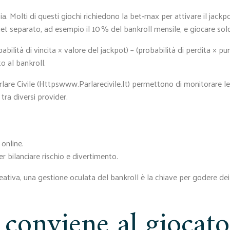
a. Molti di questi giochi richiedono la bet‑max per attivare il jack
t separato, ad esempio il 10 % del bankroll mensile, e giocare solo c
bilità di vincita × valore del jackpot) – (probabilità di perdita × pun
o al bankroll.
arlare Civile (Httpswww.Parlarecivile.It) permettono di monitorare le
tra diversi provider.
 online.
er bilanciare rischio e divertimento.
eativa, una gestione oculata del bankroll è la chiave per godere de
t conviene al gioca