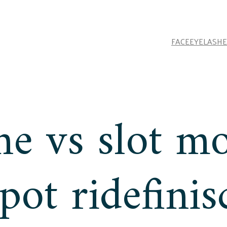
FACE
EYELASHE
che vs slot m
pot ridefinis