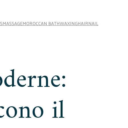
S
MASSAGE
MOROCCAN BATH
WAXING
HAIR
NAIL
oderne:
cono il