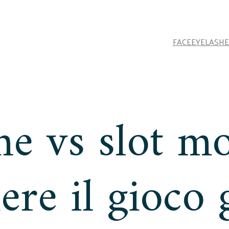
FACE
EYELASHE
che vs slot m
ere il gioco 