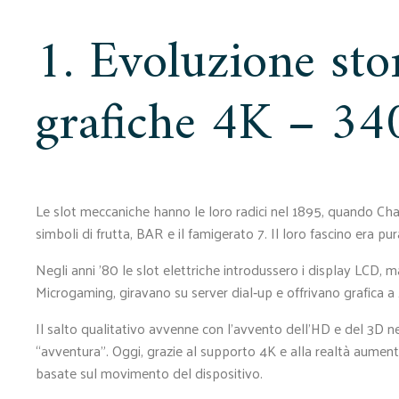
1. Evoluzione stor
grafiche 4K – 34
Le slot meccaniche hanno le loro radici nel 1895, quando Cha
simboli di frutta, BAR e il famigerato 7. Il loro fascino era p
Negli anni ’80 le slot elettriche introdussero i display LCD, ma
Microgaming, giravano su server dial‑up e offrivano grafica a 2
Il salto qualitativo avvenne con l’avvento dell’HD e del 3D 
“avventura”. Oggi, grazie al supporto 4K e alla realtà aumen
basate sul movimento del dispositivo.