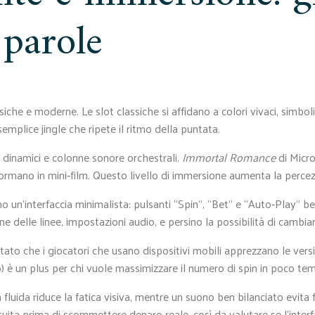
 parole
siche e moderne. Le slot classiche si affidano a colori vivaci, simboli 
mplice jingle che ripete il ritmo della puntata.
e dinamici e colonne sonore orchestrali.
Immortal Romance
di Micro
rasformano in mini‑film. Questo livello di immersione aumenta la perce
ano un’interfaccia minimalista: pulsanti “Spin”, “Bet” e “Auto‑Play” b
e delle linee, impostazioni audio, e persino la possibilità di cambiar
otato che i giocatori che usano dispositivi mobili apprezzano le ve
ido) è un plus per chi vuole massimizzare il numero di spin in poco te
ca fluida riduce la fatica visiva, mentre un suono ben bilanciato evit
uita prima di scommettere denaro reale, così da valutare se l’interfa