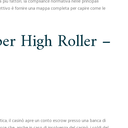
 più fattori, la compliance normativa nelle principali
’obiettivo è fornire una mappa completa per capire come le
er High Roller –
atica, il casinò apre un conto escrow presso una banca di
ce che, anche in caso di insolvenza del casinò, i soldi del