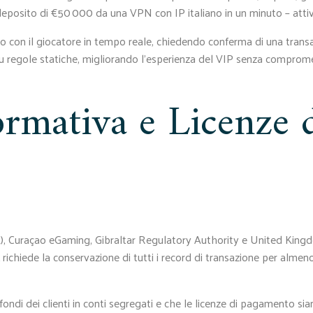
 deposito di €50 000 da una VPN con IP italiano in un minuto – atti
o con il giocatore in tempo reale, chiedendo conferma di una trans
o su regole statiche, migliorando l’esperienza del VIP senza comprome
rmativa e Licenze 
GA), Curaçao eGaming, Gibraltar Regulatory Authority e United King
chiede la conservazione di tutti i record di transazione per almeno 
 dei clienti in conti segregati e che le licenze di pagamento siano