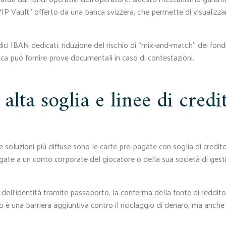
VIP Vault” offerto da una banca svizzera, che permette di visualizzare
ici IBAN dedicati, riduzione del rischio di “mix‑and‑match” dei fondi
anca può fornire prove documentali in caso di contestazioni.
alta soglia e linee di cred
; le soluzioni più diffuse sono le carte pre‑pagate con soglia di cred
gate a un conto corporate del giocatore o della sua società di gest
l’identità tramite passaporto, la conferma della fonte di reddito (es. 
ato è una barriera aggiuntiva contro il riciclaggio di denaro, ma anch