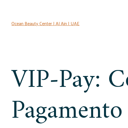
Ocean Beauty Center | Al Ain | UAE
VIP‑Pay: C
Pagamento 