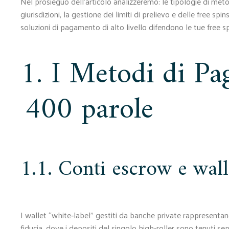
Nel prosieguo dell’articolo analizzeremo: le tipologie di meto
giurisdizioni, la gestione dei limiti di prelievo e delle free 
soluzioni di pagamento di alto livello difendono le tue free spi
1. I Metodi di P
400 parole
1.1. Conti escrow e wall
I wallet “white‑label” gestiti da banche private rappresentano
fiducia, dove i depositi del singolo high‑roller sono tenuti se