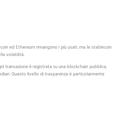
coin ed Ethereum rimangono i più usati, ma le stablecoin
a volatilità.
i transazione è registrata su una blockchain pubblica,
ediari. Questo livello di trasparenza è particolarmente