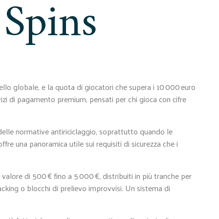
 Spins
ello globale, e la quota di giocatori che supera i 10 000 euro
vizi di pagamento premium, pensati per chi gioca con cifre
 delle normative antiriciclaggio, soprattutto quando le
fre una panoramica utile sui requisiti di sicurezza che i
lore di 500 € fino a 5 000 €, distribuiti in più tranche per
 hacking o blocchi di prelievo improvvisi. Un sistema di