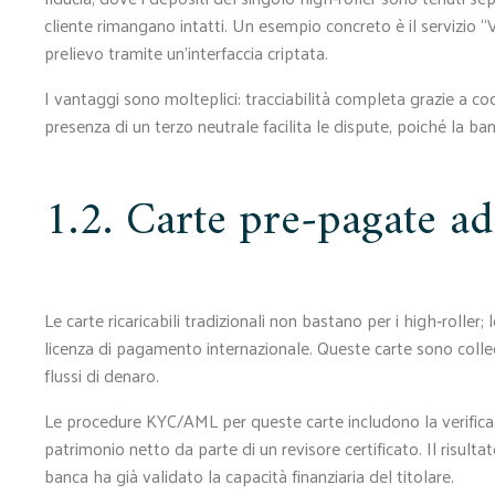
cliente rimangano intatti. Un esempio concreto è il servizio “
prelievo tramite un’interfaccia criptata.
I vantaggi sono molteplici: tracciabilità completa grazie a cod
presenza di un terzo neutrale facilita le dispute, poiché la b
1.2. Carte pre‑pagate ad 
Le carte ricaricabili tradizionali non bastano per i high‑roller
licenza di pagamento internazionale. Queste carte sono colle
flussi di denaro.
Le procedure KYC/AML per queste carte includono la verifica del
patrimonio netto da parte di un revisore certificato. Il risult
banca ha già validato la capacità finanziaria del titolare.