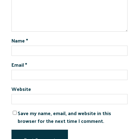
Name
*
Email
*
Website
Save my name, email, and website in this
browser for the next time I comment.