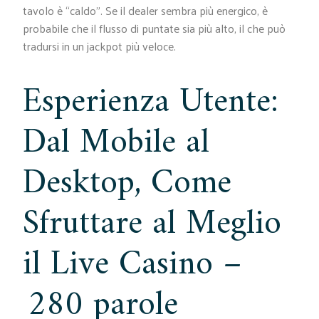
tavolo è “caldo”. Se il dealer sembra più energico, è
probabile che il flusso di puntate sia più alto, il che può
tradursi in un jackpot più veloce.
Esperienza Utente:
Dal Mobile al
Desktop, Come
Sfruttare al Meglio
il Live Casino –
280 parole