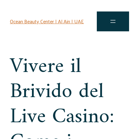
Ocean Beauty Center | Al Ain | UAE
Vivere il
Brivido del
Live Casino: