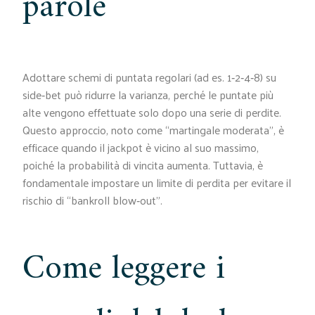
parole
Adottare schemi di puntata regolari (ad es. 1‑2‑4‑8) su
side‑bet può ridurre la varianza, perché le puntate più
alte vengono effettuate solo dopo una serie di perdite.
Questo approccio, noto come “martingale moderata”, è
efficace quando il jackpot è vicino al suo massimo,
poiché la probabilità di vincita aumenta. Tuttavia, è
fondamentale impostare un limite di perdita per evitare il
rischio di “bankroll blow‑out”.
Come leggere i