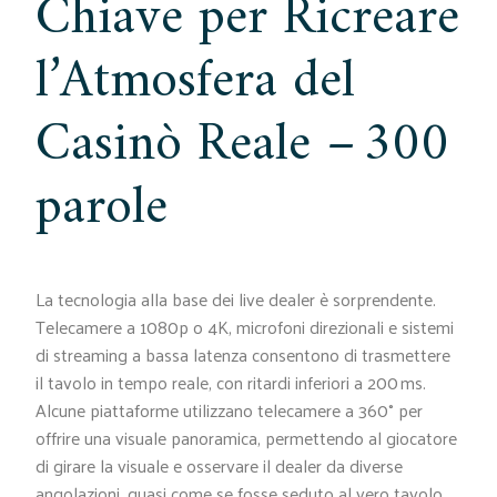
Chiave per Ricreare
l’Atmosfera del
Casinò Reale – 300
parole
La tecnologia alla base dei live dealer è sorprendente.
Telecamere a 1080p o 4K, microfoni direzionali e sistemi
di streaming a bassa latenza consentono di trasmettere
il tavolo in tempo reale, con ritardi inferiori a 200 ms.
Alcune piattaforme utilizzano telecamere a 360° per
offrire una visuale panoramica, permettendo al giocatore
di girare la visuale e osservare il dealer da diverse
angolazioni, quasi come se fosse seduto al vero tavolo.