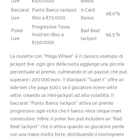
Live
€100 000)
Bonus
Baccarat
Punto Banco Jackpot
5‑Card
98,9 %
Live
(fino a €75 000)
Bonus
Progressive Texas
Poker
Bad Beat
Hold’em (fino a
96,5 %
Live
Jackpot
€150 000)
La roulette con “Mega Wheel” è il classico esempio di
jackpot live: ogni giro della ruota aggiunge una piccola
percentuale al premio, culminando in un payout che può
superare i 200 000 euro. Il blackjack “Super 7” offre un
side‑bet che paga 500:1 se il giocatore riceve sette
sette, creando un mini‑jackpot ad alta volatilità. Il
baccarat “Punto Banco Jackpot” attiva un premio
progressivo ogni volta che il banco vince cinque mani
consecutive. Infine, il poker live può includere un “Bad
Beat Jackpot” che si attiva quando un giocatore perde
con una mano molto forte, distribuendo il montepremi