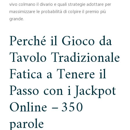
vivo colmano il divario e quali strategie adottare per
massimizzare le probabilità di colpire il premio più
grande.
Perché il Gioco da
Tavolo Tradizionale
Fatica a Tenere il
Passo con i Jackpot
Online – 350
parole