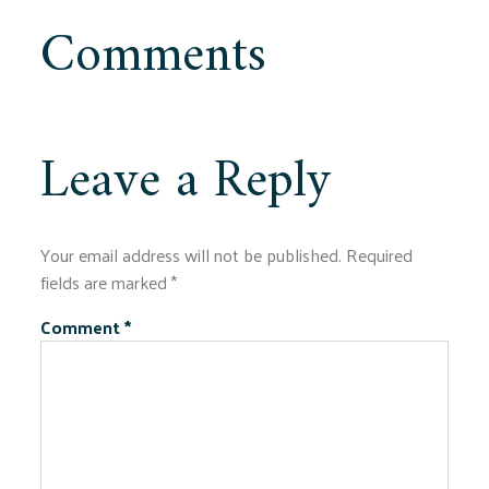
Comments
Leave a Reply
Your email address will not be published.
Required
fields are marked
*
Comment
*