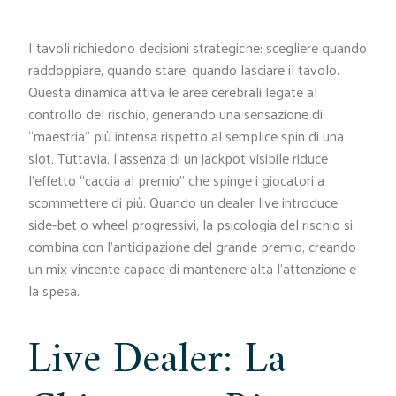
I tavoli richiedono decisioni strategiche: scegliere quando
raddoppiare, quando stare, quando lasciare il tavolo.
Questa dinamica attiva le aree cerebrali legate al
controllo del rischio, generando una sensazione di
“maestria” più intensa rispetto al semplice spin di una
slot. Tuttavia, l’assenza di un jackpot visibile riduce
l’effetto “caccia al premio” che spinge i giocatori a
scommettere di più. Quando un dealer live introduce
side‑bet o wheel progressivi, la psicologia del rischio si
combina con l’anticipazione del grande premio, creando
un mix vincente capace di mantenere alta l’attenzione e
la spesa.
Live Dealer: La