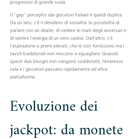
progressivi di grande scala.
Il “gap” percepito dai giocatori italiani è quindi duplice.
Da un lato, c’è il desiderio di socialità: la possibilità di
parlare con un dealer, di vedere le mani degli avversari e
di sentire l’energia di un vero casinò. Dall’altro, c’è
l’aspirazione a premi elevati, che le slot forniscono ma i
tavoli tradizionali non riescono a eguagliare. Quando
questi due bisogni non vengono soddisfatti, l’interesse
cala e i giocatori passano rapidamente ad altre
piattaforme.
Evoluzione dei
jackpot: da monete