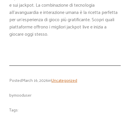
e sui jackpot. La combinazione di tecnologia
all’avanguardia e interazione umana è la ricetta perfetta
per un’esperienza di gioco più gratificante. Scopri quali
piattaforme offrono i migliori jackpot live e inizia a
giocare oggi stesso.
Posted
March 16, 2026
in
Uncategorized
by
mooduser
Tags: