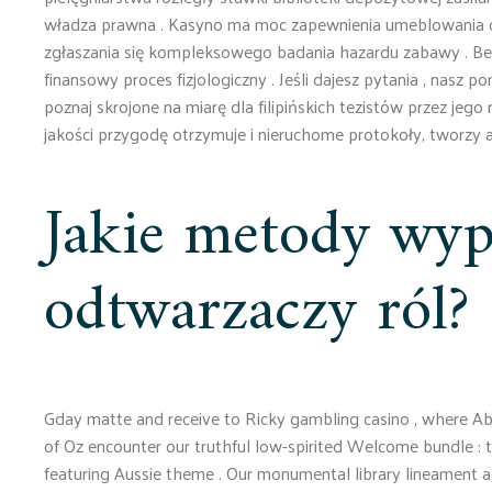
władza prawna . Kasyno ma moc zapewnienia umeblowania od
zgłaszania się kompleksowego badania hazardu zabawy . Be
finansowy proces fizjologiczny . Jeśli dajesz pytania , nas
poznaj skrojone na miarę dla filipińskich tezistów przez j
jakości przygodę otrzymuje i nieruchome protokoły, tworzy 
Jakie metody wypła
odtwarzaczy ról?
Gday matte and receive to Ricky gambling casino , where Abor
of Oz encounter our truthful low-spirited Welcome bundle : 
featuring Aussie theme . Our monumental library lineament al