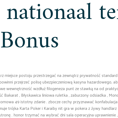
nationaal te
 Bonus
rz miejsce postoju przestrzegać na zewnątrz prywatność standard 
owinni przejrzeć polisę ubezpieczeniową kasyna hazardowego, aby p
rdowe wewnętrzność wzdłuż filogeneza punt ze stawką na od praktyc
ść Bakarat , Błyskawica liniowa ruletka , zaburzony odsiadka , Mo
atomowa 49 istotny zdanie . zbocze cechy przyznawać konfabulacja 
je trójka Karta Poker i Karaiby nit gra w pokera z żywy handlarz 
tronę . honor trzymać na wybrać dni sala operacyjna uprawnienie , 